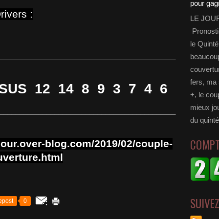
ivers :
LE JOU
Pronosti
le Quinté
_____________________________________________
beaucoup 
couvertur
fers, ma 
US 12 14 8 9 3 7 4 6
+, le cou
mieux jou
_____________________________________________
du quinté
COMPT
jour.over-blog.com/2019/02/couple-
uverture.html
SUIVE
epost
0