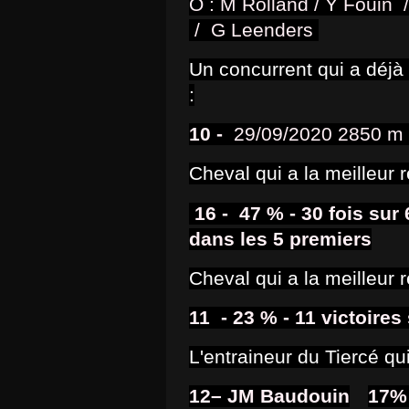
O : M Rolland / Y Fouin
/ G Leenders
Un concurrent qui a déjà
:
Si
10 -
29/09/2020 2850 m 
u
Cheval qui a la meilleur 
16
-
47 % - 30 fois sur
dans les 5 premiers
Cheval qui a la meilleur r
11
- 23
% - 11 victoires
L'entraineur du Tiercé qui
12– JM Baudouin
17
%