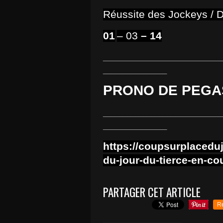
Réussite des Jockeys / Dr
01
– 03
– 14
______________________________
________________
PRONO DE PEGAS
______________________________
________________
https://coupsurplacedu
du-jour-du-tierce-en-co
PARTAGER CET ARTICLE
R