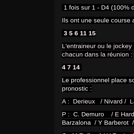
1 fois sur 1 - D4 (100% d
Ils ont une seule course 
3 5 6 11 15
L'entraineur ou le jocke
chacun dans la réunion :
4 7 14
Le professionnel place s
pronostic :
A : Derieux / Nivard /
P :
C. Demuro
/
E Har
Barzalona
/
Y Barberot 