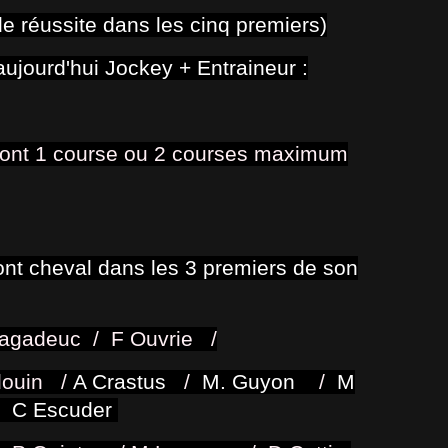
e réussite dans les cinq premiers)
aujourd'hui Jockey + Entraineur :
y ont 1 course ou 2 courses maximum
ont cheval dans les 3 premiers de son
 Lagadeuc /
F
Ouvrie /
douin
/
A Crastus
/
M. Guyon
/
M
/ C Escuder