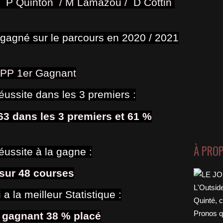
 / P Quinton / M Lamazou / D Cottin
 gagné sur le parcours en 2020 / 2021
Join Our Newsletter
gn up today for free and be the first to get notified on new
PP 1er Gagnant
pdates.
réussite dans les 3 premiers
:
 63 dans les 3 premiers et 61 %
Subscribe Now
À PRO
éussite à la gagne :
 sur 48 courses
 a la meilleur Statistique :
 gagnant 38 % placé