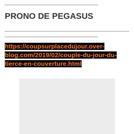
_______________________________________
PRONO DE PEGASUS
____________________________________________________
_______________________________________
https://coupsurplacedujour.over-
blog.com/2019/02/couple-du-jour-du-
tierce-en-couverture.html