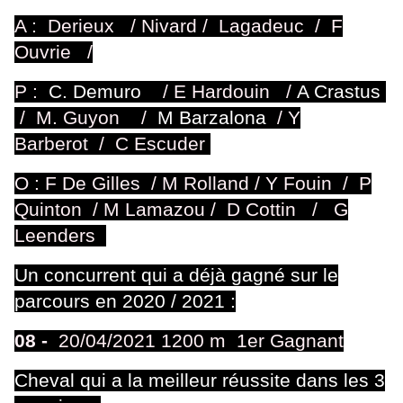
A : Derieux / Nivard / Lagadeuc /
F
Ouvrie /
P :
C. Demuro
/
E Hardouin
/
A Crastus
/
M. Guyon
/
M Barzalona
/
Y
Barberot / C Escuder
O : F De Gilles / M Rolland / Y Fouin / P
Quinton / M Lamazou / D Cottin / G
Leenders
Un concurrent qui a déjà gagné sur le
parcours en 2020 / 2021 :
08 -
20/04/2021 1200 m 1er Gagnant
Cheval qui a la meilleur réussite dans les 3