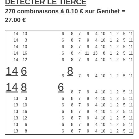
DETECTER LE TIERCE
270 combinaisons à 0.10 € sur
Genibet
=
27.00 €
14
13
6
8
7
9
4
10
1
2
5
11
14
3
6
8
7
9
4
10
1
2
5
11
14
10
6
8
7
9
4
10
1
2
5
11
14
16
6
8
4
11
13
8
1
2
5
11
14
12
6
8
7
9
4
10
1
2
5
11
14
6
8
6
7
9
4
10
1
2
5
11
14
8
6
8
7
9
4
10
1
2
5
11
13
3
6
8
7
9
4
10
1
2
5
11
13
10
6
8
7
9
4
10
1
2
5
11
13
16
6
8
7
9
4
10
1
2
5
11
13
12
6
8
7
9
4
10
1
2
5
11
13
6
6
8
7
9
4
10
1
2
5
11
13
8
6
8
7
9
4
10
1
2
5
11