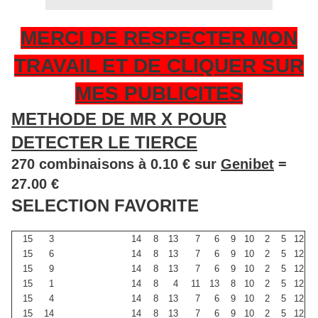
MERCI DE RESPECTER MON
TRAVAIL ET DE CLIQUER SUR
MES PUBLICITES
METHODE DE MR X POUR
DETECTER LE TIERCE
270 combinaisons à 0.10 € sur
Genibet
=
27.00 €
SELECTION FAVORITE
15
3
14
8
13
7
6
9
10
2
5
12
15
6
14
8
13
7
6
9
10
2
5
12
15
9
14
8
13
7
6
9
10
2
5
12
15
1
14
8
4
11
13
8
10
2
5
12
15
4
14
8
13
7
6
9
10
2
5
12
15
14
14
8
13
7
6
9
10
2
5
12