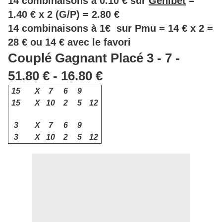
14 combinaisons à 0.10 € sur
Genibet
=
1.40 € x 2 (G/P) = 2.80 €
14 combinaisons à 1€ sur Pmu = 14 € x 2 =
28 € ou 14 € avec le favori
Couplé Gagnant Placé 3 - 7 -
51.80 € - 16.80 €
15
X
7
6
9
15
X
10
2
5
12
3
X
7
6
9
3
X
10
2
5
12