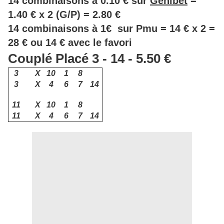
14 combinaisons à 0.10 € sur
Genibet
=
1.40 € x 2 (G/P) = 2.80 €
14 combinaisons à 1€ sur Pmu = 14 € x 2 =
28 € ou 14 € avec le favori
Couplé Placé 3 - 14 - 5.50 €
3
X
10
1
8
3
X
4
6
7
14
11
X
10
1
8
11
X
4
6
7
14