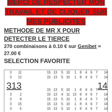
MERCI DE RESPECTER MON
TRAVAIL ET DE CLIQUER SUR
MES PUBLICITES
METHODE DE MR X POUR
DETECTER LE TIERCE
270 combinaisons à 0.10 € sur
Genibet
=
27.00 €
SELECTION FAVORITE
3
11
15
13
5
10
1
8
4
6
7
14
3
12
15
13
5
10
1
8
4
6
7
14
3
13
14
15
13
5
10
1
8
4
6
7
3
2
15
13
4
11
13
8
4
6
7
14
3
9
15
13
5
10
1
8
4
6
7
14
3
15
15
13
5
10
1
8
4
6
7
14
3
5
15
13
5
10
1
8
4
6
7
14