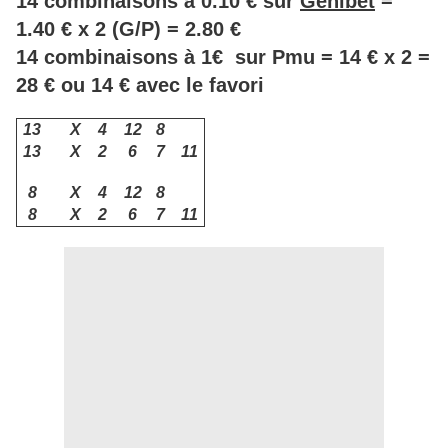
14 combinaisons à 0.10 € sur
Genibet
=
1.40 € x 2 (G/P) = 2.80 €
14 combinaisons à 1€ sur Pmu = 14 € x 2 =
28 € ou 14 € avec le favori
13
X
4
12
8
13
X
2
6
7
11
8
X
4
12
8
8
X
2
6
7
11