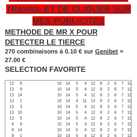
TRAVAIL ET DE CLIQUER SUR
MES PUBLICITES
METHODE DE MR X POUR
DETECTER LE TIERCE
270 combinaisons à 0.10 € sur
Genibet
=
27.00 €
SELECTION FAVORITE
13
8
10
14
5
4
12
8
2
6
7
11
13
9
10
14
5
4
12
8
2
6
7
11
13
14
10
14
5
4
12
8
2
6
7
11
13
1
10
14
4
11
13
8
2
6
7
11
13
3
10
14
5
4
12
8
2
6
7
11
13
10
10
14
5
4
12
8
2
6
7
11
13
5
10
14
5
4
12
8
2
6
7
11
8
9
10
14
5
4
12
8
2
6
7
11
8
14
10
14
5
4
12
8
2
6
7
11
8
1
10
14
5
4
12
8
2
6
7
11