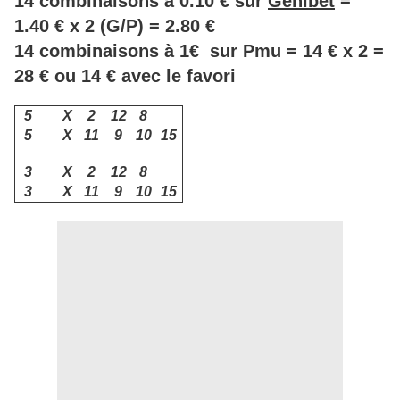
14 combinaisons à 0.10 € sur
Genibet
=
1.40 € x 2 (G/P) = 2.80 €
14 combinaisons à 1€ sur Pmu = 14 € x 2 =
28 € ou 14 € avec le favori
5
X
2
12
8
5
X
11
9
10
15
3
X
2
12
8
3
X
11
9
10
15