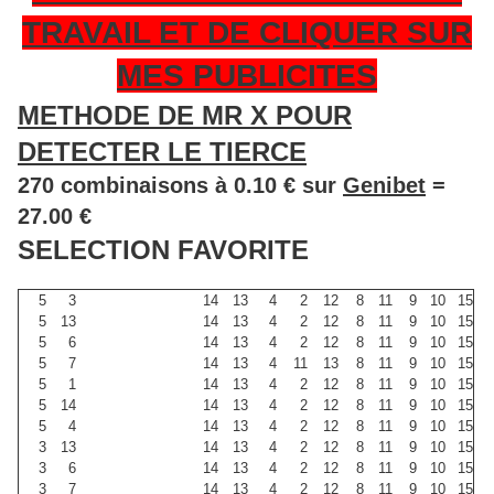
TRAVAIL ET DE CLIQUER SUR
MES PUBLICITES
METHODE DE MR X POUR
DETECTER LE TIERCE
270 combinaisons à 0.10 € sur
Genibet
=
27.00 €
SELECTION FAVORITE
5
3
14
13
4
2
12
8
11
9
10
15
5
13
14
13
4
2
12
8
11
9
10
15
5
6
14
13
4
2
12
8
11
9
10
15
5
7
14
13
4
11
13
8
11
9
10
15
5
1
14
13
4
2
12
8
11
9
10
15
5
14
14
13
4
2
12
8
11
9
10
15
5
4
14
13
4
2
12
8
11
9
10
15
3
13
14
13
4
2
12
8
11
9
10
15
3
6
14
13
4
2
12
8
11
9
10
15
3
7
14
13
4
2
12
8
11
9
10
15