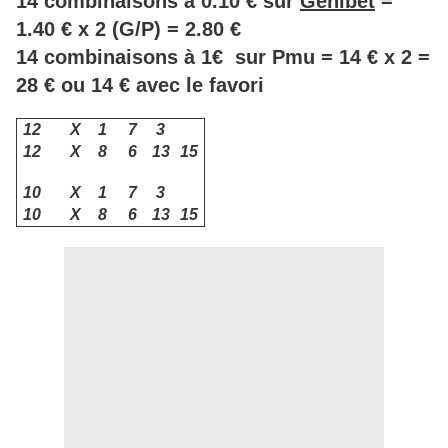
14 combinaisons à 0.10 € sur
Genibet
=
1.40 € x 2 (G/P) = 2.80 €
14 combinaisons à 1€ sur Pmu = 14 € x 2 =
28 € ou 14 € avec le favori
12
X
1
7
3
12
X
8
6
13
15
10
X
1
7
3
10
X
8
6
13
15