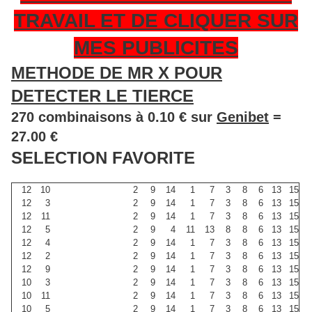
TRAVAIL ET DE CLIQUER SUR
MES PUBLICITES
METHODE DE MR X POUR
DETECTER LE TIERCE
270 combinaisons à 0.10 € sur
Genibet
=
27.00 €
SELECTION FAVORITE
12
10
2
9
14
1
7
3
8
6
13
15
12
3
2
9
14
1
7
3
8
6
13
15
12
11
2
9
14
1
7
3
8
6
13
15
12
5
2
9
4
11
13
8
8
6
13
15
12
4
2
9
14
1
7
3
8
6
13
15
12
2
2
9
14
1
7
3
8
6
13
15
12
9
2
9
14
1
7
3
8
6
13
15
10
3
2
9
14
1
7
3
8
6
13
15
10
11
2
9
14
1
7
3
8
6
13
15
10
5
2
9
14
1
7
3
8
6
13
15