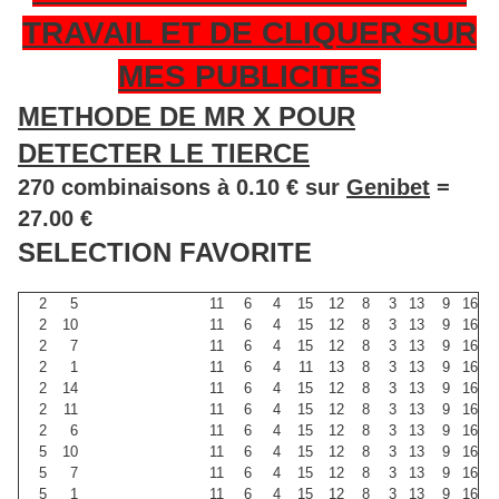
TRAVAIL ET DE CLIQUER SUR
MES PUBLICITES
METHODE DE MR X POUR
DETECTER LE TIERCE
270 combinaisons à 0.10 € sur
Genibet
=
27.00 €
SELECTION FAVORITE
2
5
11
6
4
15
12
8
3
13
9
16
2
10
11
6
4
15
12
8
3
13
9
16
2
7
11
6
4
15
12
8
3
13
9
16
2
1
11
6
4
11
13
8
3
13
9
16
2
14
11
6
4
15
12
8
3
13
9
16
2
11
11
6
4
15
12
8
3
13
9
16
2
6
11
6
4
15
12
8
3
13
9
16
5
10
11
6
4
15
12
8
3
13
9
16
5
7
11
6
4
15
12
8
3
13
9
16
5
1
11
6
4
15
12
8
3
13
9
16