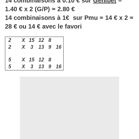
14 combinaisons à 0.10 € sur
Genibet
=
1.40 € x 2 (G/P) = 2.80 €
14 combinaisons à 1€ sur Pmu = 14 € x 2 =
28 € ou 14 € avec le favori
2
X
15
12
8
2
X
3
13
9
16
5
X
15
12
8
5
X
3
13
9
16