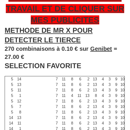
TRAVAIL ET DE CLIQUER SUR
MES PUBLICITES
METHODE DE MR X POUR
DETECTER LE TIERCE
270 combinaisons à 0.10 € sur
Genibet
=
27.00 €
SELECTION FAVORITE
5
14
7
11
8
6
2
13
4
3
9
10
5
13
7
11
8
6
2
13
4
3
9
10
5
11
7
11
8
6
2
13
4
3
9
10
5
1
7
11
4
11
13
8
4
3
9
10
5
12
7
11
8
6
2
13
4
3
9
10
5
7
7
11
8
6
2
13
4
3
9
10
5
8
7
11
8
6
2
13
4
3
9
10
14
13
7
11
8
6
2
13
4
3
9
10
14
11
7
11
8
6
2
13
4
3
9
10
14
1
7
11
8
6
2
13
4
3
9
10