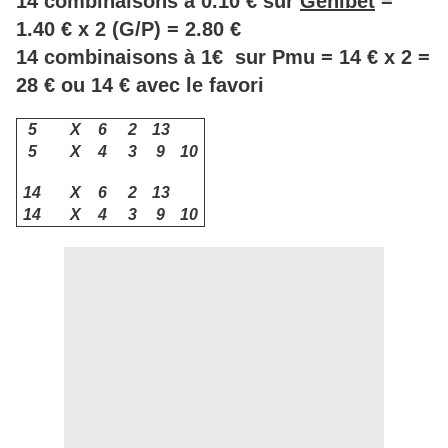
14 combinaisons à 0.10 € sur
Genibet
=
1.40 € x 2 (G/P) = 2.80 €
14 combinaisons à 1€ sur Pmu = 14 € x 2 =
28 € ou 14 € avec le favori
5
X
6
2
13
5
X
4
3
9
10
14
X
6
2
13
14
X
4
3
9
10