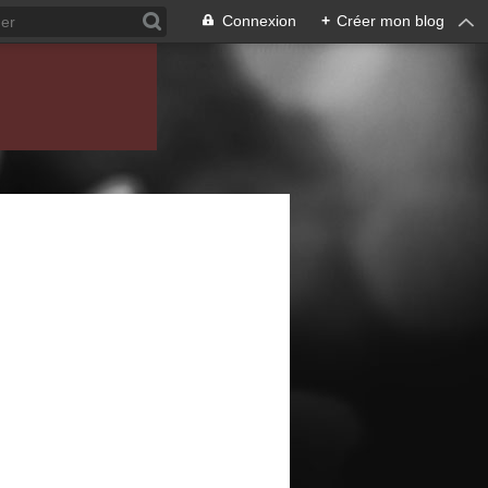
Connexion
+
Créer mon blog