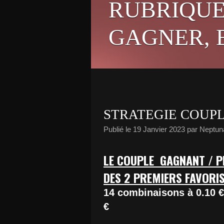
RUBRIQUE
GAGNER, E
STRATEGIE COUPLE
Publié le
19 Janvier 2023
par Neptun
LE COUPLE GAGNANT / P
DES 2 PREMIERS FAVORI
14 combinaisons à 0.10 
€