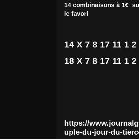
14 combinaisons à 1€ sur
le favori
14 X 7 8 17 11 1 2
18 X 7 8 17 11 1 2
https://www.journalg
uple-du-jour-du-tier