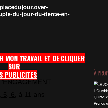
placedujour.over-
ple-du-jour-du-tierce-en-
R MON TRAVAIL ET DE CLIQUER
SUR
À PRO
S PUBLICITES
L 'ENGAGEMENT
Join Our Newsletter
 5, 6
, à 11 ans
gn up today for free and be the first to get notified on new
pdates.