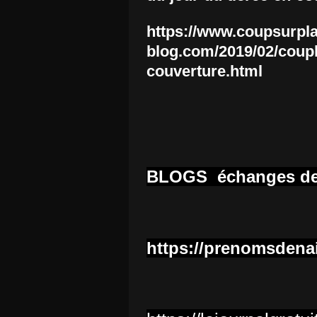
https://www.coupsurpla
blog.com/2019/02/coupl
couverture.html
BLOGS échanges de l
https://prenomsdena