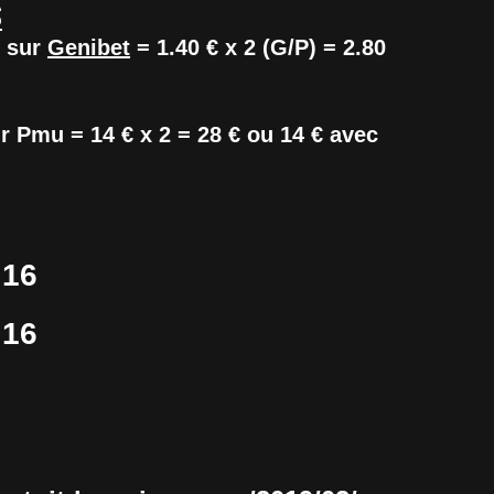
S
€ sur
Genibet
= 1.40 € x 2 (G/P) = 2.80
 Pmu = 14 € x 2 = 28 € ou 14 € avec
 16
 16