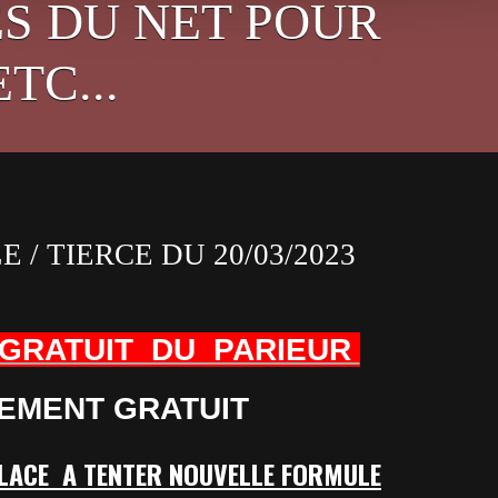
S DU NET POUR
TC...
 / TIERCE DU 20/03/2023
GRATUIT DU PARIEUR
EMENT GRATUIT
LACE A TENTER NOUVELLE FORMULE