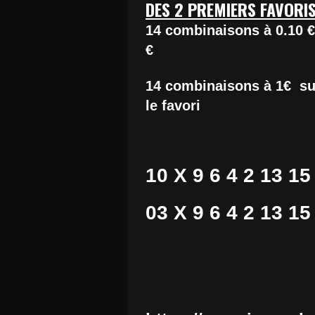
DES 2 PREMIERS FAVORI
14 combinaisons à 0.10 
€
14 combinaisons à 1€ sur
le favori
10 X 9 6 4 2 13 15
03 X 9 6 4 2 13 15