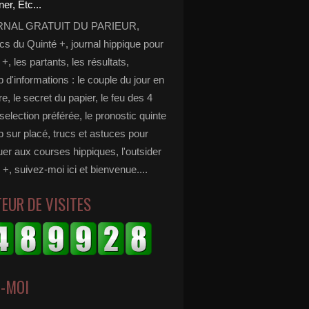
RNAL GRATUIT DU PARIEUR,
cs du Quinté +, journal hippique pour
 +, les partants, les résultats,
d'informations : le couple du jour en
e, le secret du papier, le feu des 4
selection préférée, le pronostic quinte
p sur placé, trucs et astuces pour
er aux courses hippiques, l'outsider
 +, suivez-moi ici et bienvenue....
EUR DE VISITES
Z-MOI