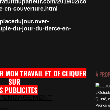
ratuitduparieur.com/2019/02/co
ce-en-couverture.html
placedujour.over-
ple-du-jour-du-tierce-en-
R MON TRAVAIL ET DE CLIQUER
À PRO
SUR
Join Our Newsletter
S PUBLICITES
L 'ENGAGEMENT
gn up today for free and be the first to get notified on new
pdates.