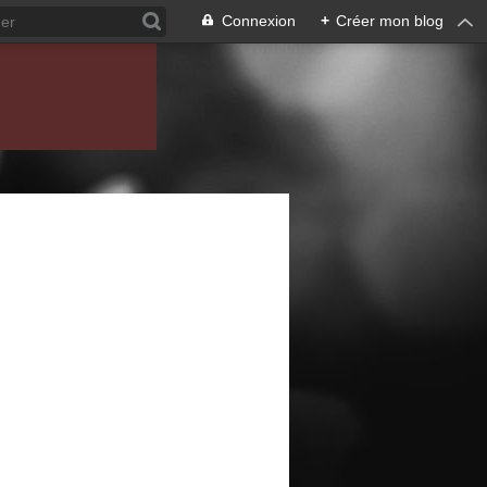
Connexion
+
Créer mon blog