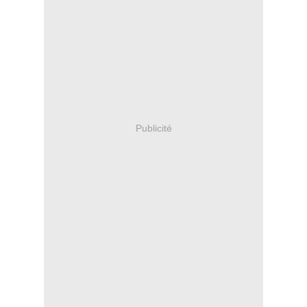
Publicité