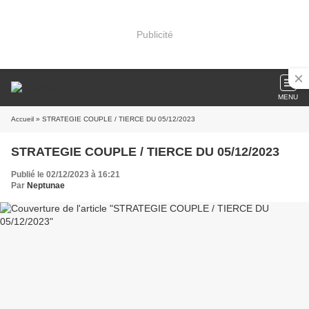
Publicité
MENU
Accueil
» STRATEGIE COUPLE / TIERCE DU 05/12/2023
STRATEGIE COUPLE / TIERCE DU 05/12/2023
Publié le 02/12/2023 à 16:21
Par
Neptunae