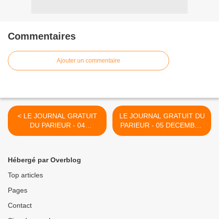
Commentaires
Ajouter un commentaire
< LE JOURNAL GRATUIT
LE JOURNAL GRATUIT DU
DU PARIEUR - 04
PARIEUR - 05 DECEMBRE
DECEMBRE 2023 -
2023 - COUPLE DU JOUR
COUPLE DU JOUR DU
DU TIERCE EN
TIERCE EN COUVERTURE
COUVERTURE >
Hébergé par Overblog
Top articles
Pages
Contact