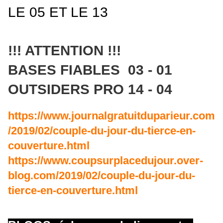
LE 05 ET LE 13
!!! ATTENTION !!!
BASES FIABLES 03 - 01
OUTSIDERS PRO 14 - 04
https://www.journalgratuitduparieur.com
/2019/02/couple-du-jour-du-tierce-en-
couverture.html
https://www.coupsurplacedujour.over-
blog.com/2019/02/couple-du-jour-du-
tierce-en-couverture.html