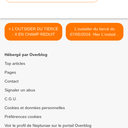
< L'OUTSIDER DU TIERCE
L'outsider du tiercé du
- X EN CHAMP REDUIT
07/05/2016. Hier L'outsider
du tiercé a donné le 5.
Inscrivez vous sur mon site
http://coupsurplacedujour.o
Hébergé par Overblog
ver-blog.com >
Top articles
Pages
Contact
Signaler un abus
C.G.U.
Cookies et données personnelles
Préférences cookies
Voir le profil de Neptunae sur le portail Overblog