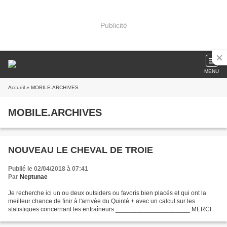
Publicité
MENU
Accueil
» MOBILE.ARCHIVES
MOBILE.ARCHIVES
NOUVEAU LE CHEVAL DE TROIE
Publié le 02/04/2018 à 07:41
Par
Neptunae
Je recherche ici un ou deux outsiders ou favoris bien placés et qui ont la
meilleur chance de finir à l'arrivée du Quinté + avec un calcul sur les
statistiques concernant les entraîneurs _____________________ MERCI
DE CLIQUEZ SUR LES PUBLICITES POUR QUE...