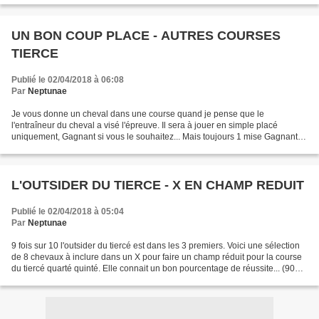
chevaux...
UN BON COUP PLACE - AUTRES COURSES
TIERCE
Publié le 02/04/2018 à 06:08
Par
Neptunae
Je vous donne un cheval dans une course quand je pense que le
l'entraîneur du cheval a visé l'épreuve. Il sera à jouer en simple placé
uniquement, Gagnant si vous le souhaitez... Mais toujours 1 mise Gagnante
pour 4 mises placé.... A vous de venir consulter...
L'OUTSIDER DU TIERCE - X EN CHAMP REDUIT
Publié le 02/04/2018 à 05:04
Par
Neptunae
9 fois sur 10 l'outsider du tiercé est dans les 3 premiers. Voici une sélection
de 8 chevaux à inclure dans un X pour faire un champ réduit pour la course
du tiercé quarté quinté. Elle connait un bon pourcentage de réussite... (90%
de réussite), Alors...