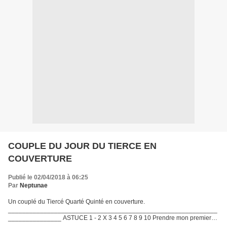
COUPLE DU JOUR DU TIERCE EN
COUVERTURE
Publié le 02/04/2018 à 06:25
Par
Neptunae
Un couplé du Tiercé Quarté Quinté en couverture.
___________________________________________________________
_______________ ASTUCE 1 - 2 X 3 4 5 6 7 8 9 10 Prendre mon premier
cheval en base couplé ou mon deuxième au choix, puis les associer aux 8