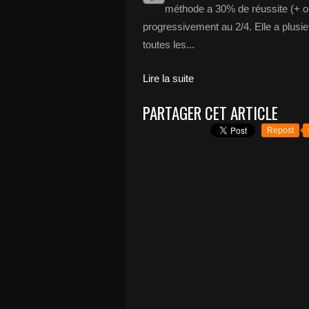
méthode a 30% de réussite (+ ou 
progressivement au 2/4. Elle a plus
toutes les...
Lire la suite
PARTAGER CET ARTICLE
Repost