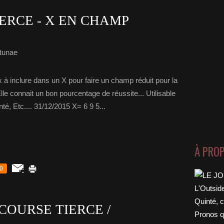
IERCE - X EN CHAMP
tunae
 à inclure dans un X pour faire un champ réduit pour la
lle connait un bon pourcentage de réussite... Utilisable
inté, Etc.... 31/12/2015 X= 6 9 5...
À PRO
0
COURSE TIERCE /