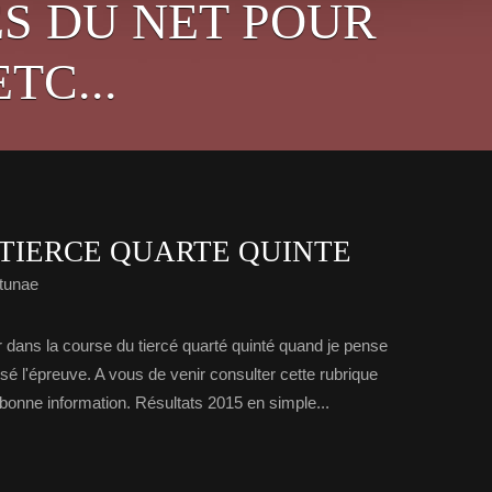
S DU NET POUR
TC...
TIERCE QUARTE QUINTE
tunae
 dans la course du tiercé quarté quinté quand je pense
isé l'épreuve. A vous de venir consulter cette rubrique
bonne information. Résultats 2015 en simple...