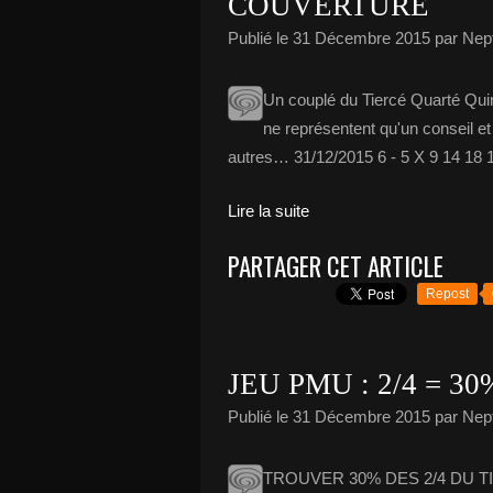
COUVERTURE
Publié le
31 Décembre 2015
par Nep
Un couplé du Tiercé Quarté Quin
ne représentent qu'un conseil e
autres… 31/12/2015 6 - 5 X 9 14 18 13
Lire la suite
PARTAGER CET ARTICLE
Repost
JEU PMU : 2/4 = 3
Publié le
31 Décembre 2015
par Nep
TROUVER 30% DES 2/4 DU TI