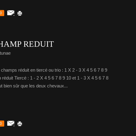
0
CHAMP REDUIT
tunae
amps réduit en tiercé ou trio : 1 X 2 - 3 X 4 5 6 7 8 9
duit Tiercé : 1 - 2 X 4 5 6 7 8 9 10 et 1 - 3 X 4 5 6 7 8
faut bien sûr que les deux chevaux...
0