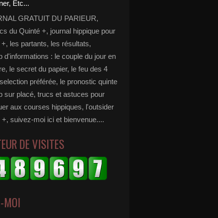
RNAL GRATUIT DU PARIEUR,
cs du Quinté +, journal hippique pour
 +, les partants, les résultats,
d'informations : le couple du jour en
e, le secret du papier, le feu des 4
selection préférée, le pronostic quinte
p sur placé, trucs et astuces pour
er aux courses hippiques, l'outsider
 +, suivez-moi ici et bienvenue....
EUR DE VISITES
Z-MOI