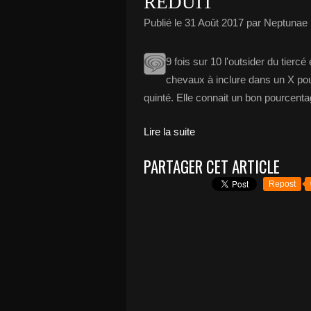
REDUIT
Publié le
31 Août 2017
par Neptunae
9 fois sur 10 l'outsider du tierc
chevaux à inclure dans un X pour
quinté. Elle connait un bon pourcentag
Lire la suite
PARTAGER CET ARTICLE
Repost