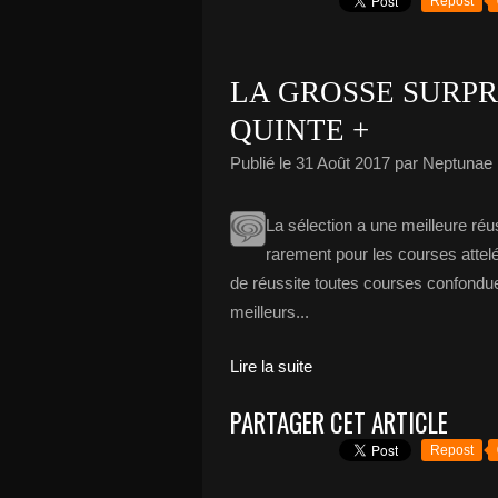
Repost
LA GROSSE SURPR
QUINTE +
Publié le
31 Août 2017
par Neptunae
La sélection a une meilleure réus
rarement pour les courses attelé
de réussite toutes courses confondu
meilleurs...
Lire la suite
PARTAGER CET ARTICLE
Repost