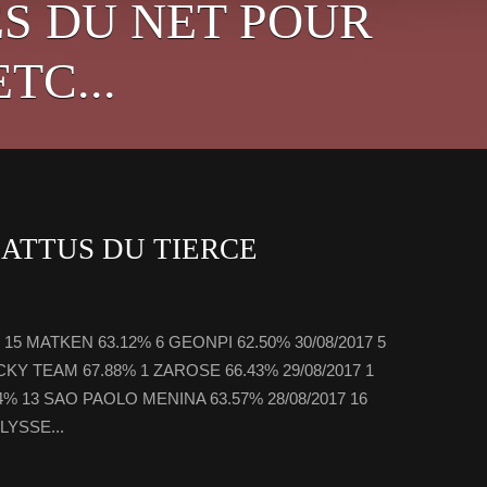
S DU NET POUR
TC...
ATTUS DU TIERCE
% 15 MATKEN 63.12% 6 GEONPI 62.50% 30/08/2017 5
CKY TEAM 67.88% 1 ZAROSE 66.43% 29/08/2017 1
% 13 SAO PAOLO MENINA 63.57% 28/08/2017 16
LYSSE...