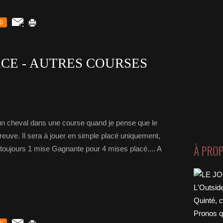
0
CE - AUTRES COURSES
n cheval dans une course quand je pense que le
preuve. Il sera à jouer en simple placé uniquement,
À PRO
 toujours 1 mise Gagnante pour 4 mises placé.... A