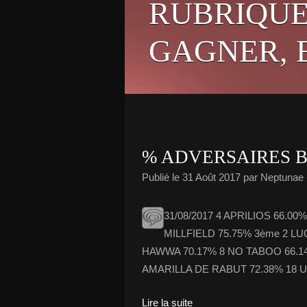
RUBRIQUE
GAGNER, E
% ADVERSAIRES B
Publié le
31 Août 2017
par Neptunae
31/08/2017 4 APRILIOS 66.00
MILLFIELD 75.75% 3ème 2 LU
HAWWA 70.17% 8 NO TABOO 66.14
AMARILLA DE RABUT 72.38% 18 U
Lire la suite