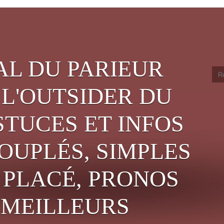
AL DU PARIEUR
 L'OUTSIDER DU
STUCES ET INFOS
OUPLÉS, SIMPLES
PLACÉ, PRONOS
, MEILLEURS