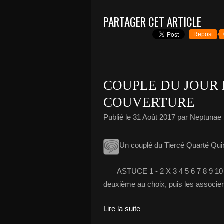
PARTAGER CET ARTICLE
Repost
COUPLE DU JOUR 
COUVERTURE
Publié le
31 Août 2017
par Neptunae
Un couplé du Tiercé Quarté Qui
__________________________
___ ASTUCE 1 - 2 X 3 4 5 6 7 8 9 1
deuxième au choix, puis les associer
Lire la suite