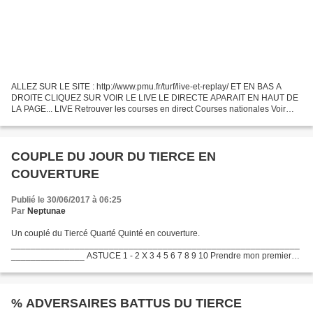
ALLEZ SUR LE SITE : http://www.pmu.fr/turf/live-et-replay/ ET EN BAS A
DROITE CLIQUEZ SUR VOIR LE LIVE LE DIRECTE APARAIT EN HAUT DE
LA PAGE... LIVE Retrouver les courses en direct Courses nationales Voir
toutes les courses nationales en LIVE comme si...
COUPLE DU JOUR DU TIERCE EN
COUVERTURE
Publié le 30/06/2017 à 06:25
Par
Neptunae
Un couplé du Tiercé Quarté Quinté en couverture.
___________________________________________________________
_______________ ASTUCE 1 - 2 X 3 4 5 6 7 8 9 10 Prendre mon premier
cheval en base couplé ou mon deuxième au choix, puis les associer aux 8
chevaux...
% ADVERSAIRES BATTUS DU TIERCE