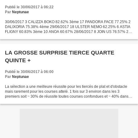
Publié le 30/06/2017 à 06:22
Par
Neptunae
30/06/2017 3 CALIZZA BOKO 82.62% 3ème 17 PANDORA FACE 77.25% 2
DALIXORIA 75.38% 4ème 29/06/2017 18 ULSTER NEMO 62.25% 6 ASTIA
FLIGNY 60.83% 3ème 10 ANOA 60.67% 28/06/2017 8 JOIN US 76.57% 2
LORD RODERICK 69.50% 14 WIKITA 66.25% 27/06/2017 2 FIASCO DU...
LA GROSSE SURPRISE TIERCE QUARTE
QUINTE +
Publié le 30/06/2017 à 06:00
Par
Neptunae
La sélection a une meilleure réussite pour les tiercés de plat et d'obstacle
mais rarement pour les courses attelé. 1 fois sur 3 environ dans les 3
premiers soit ~ 30% de réussite toutes courses confondues et ~ 40% dans
les 4 premiers). Hippodromes meilleurs...