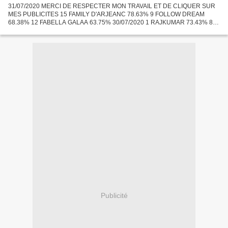
31/07/2020 MERCI DE RESPECTER MON TRAVAIL ET DE CLIQUER SUR
MES PUBLICITES 15 FAMILY D'ARJEANC 78.63% 9 FOLLOW DREAM
68.38% 12 FABELLA GALAA 63.75% 30/07/2020 1 RAJKUMAR 73.43% 8
KYLHEAD 68.63% 9 DARSHANO 2E 66.71% 29/07/2020 MERCI DE
RESPECTER MON TRAVAIL...
Publicité