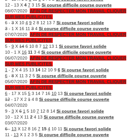
12 - 13 X
4
7
3 15
Si course difficile course ouverte
08/07/2020
AFIN DE RESPECTER MON TRAVAIL CLIQUER
SUR MES PUBLICITES
6 -
3
X 10
4
9
2 8 12 13 7
Si course favori solide
3
- 1 X 16 11
3
4
Si course difficile course ouverte
07/07/2020
AFIN DE RESPECTER MON TRAVAIL CLIQUER
SUR MES PUBLICITES
5 -
9
X
14
6 10 8 7
12
13 1
Si course favori solide
10 - 1 X
16
11
3 4
Si course difficile course ouverte
06/07/2020
AFIN DE RESPECTER MON TRAVAIL CLIQUER
SUR MES PUBLICITES
1
-
7
X 4 15 13
14
12 10 9
6
Si course favori solide
6
-
8
X 11 3 2 5
Si course difficile course ouverte
05/07/2020
AFIN DE RESPECTER MON TRAVAIL CLIQUER
SUR MES PUBLICITES
6
- 17 X 15
5
3 14 7 16
10
13
Si course favori solide
12
- 17 X 2
1
4 8
Si course difficile course ouverte
04/07/2020
9 -
3
X
6
1
5 10
7
12 8 14
Si course favori solide
10 - 12 X 11
2
4 13
Si course difficile course ouverte
03/07/2020
6
-
13
X 12 8 16
7
15
4
10 11
Si course favori solide
11 -
13
X 1 2 3 5
Si course difficile course ouverte