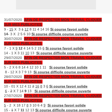
31/07/2020
AFIN DE RESPECTER MON TRAVAIL CLIQUER
SUR MES PUBLICITES
9 -
15
X 3
1
12
8 11 4 14 16
Si course favori solide
14
- 3 X 2 5 6 10
Si course difficile course ouverte
30/07/2020
AFIN DE RESPECTER MON TRAVAIL CLIQUER
SUR MES PUBLICITES
7 - 1 X
9
12
4 14 5 2 15
6
Si course favori solide
14 - 1 X 3 11
10
13
Si course difficile course ouverte
29/07/2020
AFIN DE RESPECTER MON TRAVAIL CLIQUER
SUR MES PUBLICITES
5 - 2 X 6 8 14 4 12 10 1 11
Si course favori solide
8 - 12 X 3 7 9 13
Si course difficile course ouverte
28/07/2020
AFIN DE RESPECTER MON TRAVAIL CLIQUER
SUR MES PUBLICITES
10 - 01 X 12 4 11
2
16
8
3
6
Si course favori solide
6
-
2
X 7 14
9
13
Si course difficile course ouverte
27/07/2020
AFIN DE RESPECTER MON TRAVAIL CLIQUER
SUR MES PUBLICITES
5
- 2 X 18 17
8
3 10 6 4
9
Si course favori solide
15 -
1
X 7
11
12 13
Si course difficile course ouverte