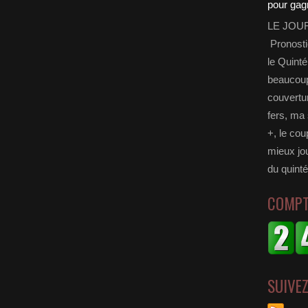
LE JOU
Pronosti
le Quinté
beaucoup 
couvertur
fers, ma 
+, le cou
mieux jou
du quinté
COMPT
SUIVE