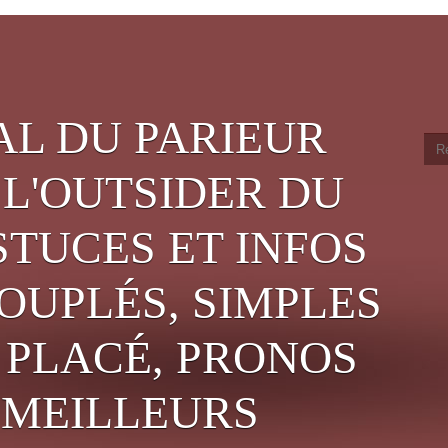
AL DU PARIEUR
 L'OUTSIDER DU
STUCES ET INFOS
OUPLÉS, SIMPLES
PLACÉ, PRONOS
, MEILLEURS