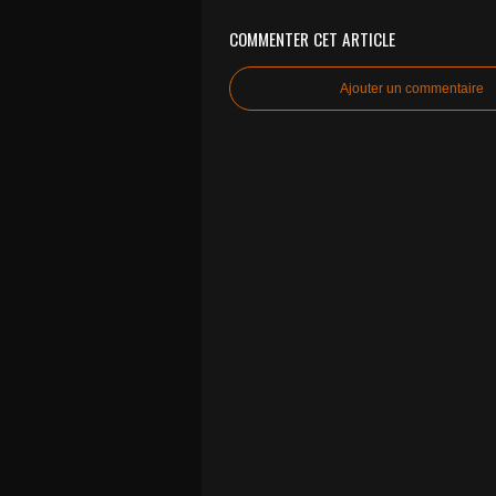
COMMENTER CET ARTICLE
Ajouter un commentaire
Si
u