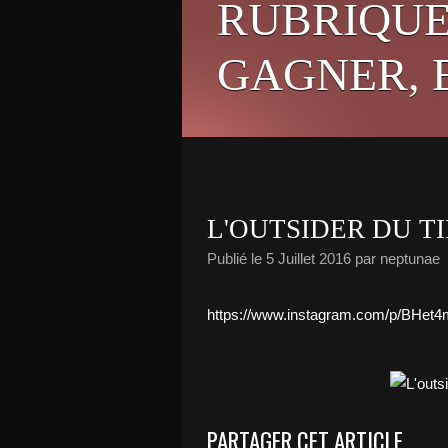
RUBRIQUE
GAGNER, E
L'OUTSIDER DU TI
Publié le
5 Juillet 2016
par neptunae
https://www.instagram.com/p/BHet
PARTAGER CET ARTICLE