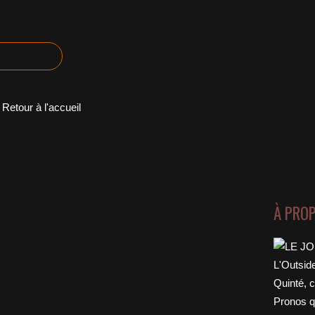
Join Our Newsletter
gn up today for free and be the first to get notified on new
pdates.
Retour à l'accueil
Subscribe Now
À PRO