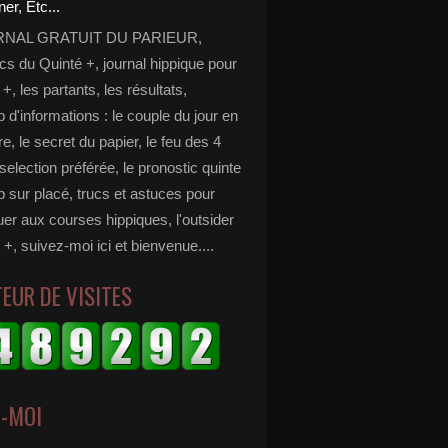
RNAL GRATUIT DU PARIEUR,
cs du Quinté +, journal hippique pour
 +, les partants, les résultats,
d'informations : le couple du jour en
e, le secret du papier, le feu des 4
selection préférée, le pronostic quinte
p sur placé, trucs et astuces pour
er aux courses hippiques, l'outsider
 +, suivez-moi ici et bienvenue....
EUR DE VISITES
Z-MOI