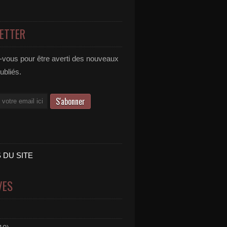
ETTER
vous pour être averti des nouveaux
publiés.
 DU SITE
VES