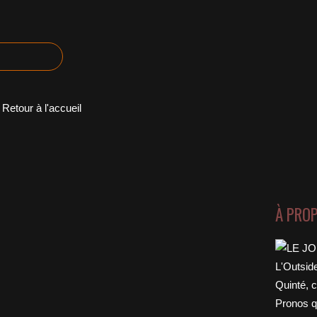
Join Our Newsletter
gn up today for free and be the first to get notified on new
pdates.
Retour à l'accueil
Subscribe Now
À PRO