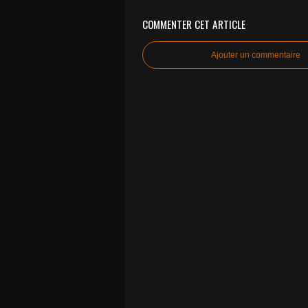
COMMENTER CET ARTICLE
Ajouter un commentaire
Si
u