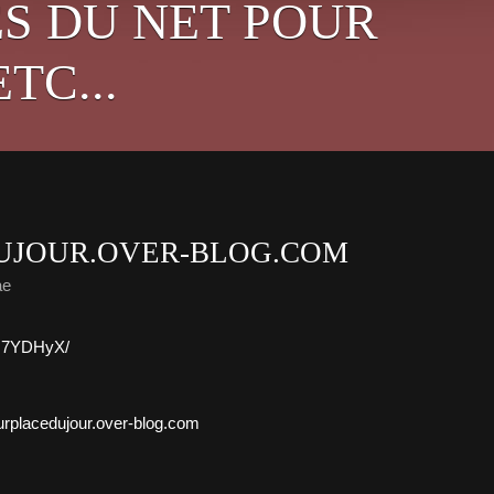
S DU NET POUR
TC...
UJOUR.OVER-BLOG.COM
ae
HM7YDHyX/