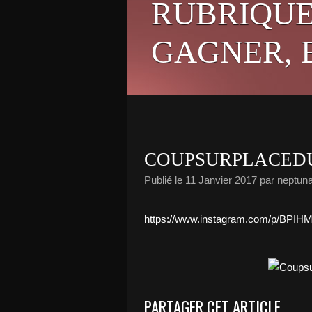
RUBRIQUE
GAGNER, E
COUPSURPLACED
Publié le
11 Janvier 2017
par neptun
https://www.instagram.com/p/BPI
PARTAGER CET ARTICLE