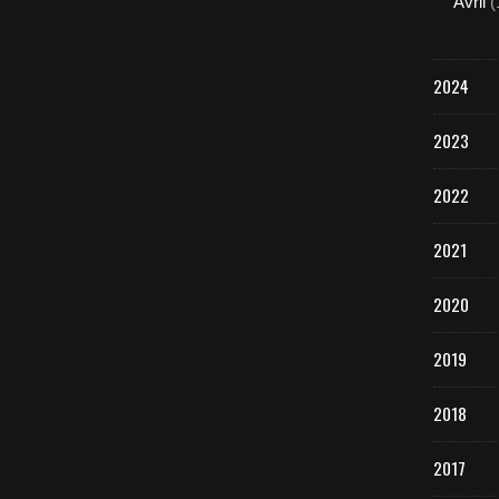
Avril
(
2024
2023
2022
2021
2020
2019
2018
2017