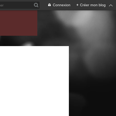
Connexion
+
Créer mon blog