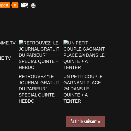
epost
0
E TV
RETROUVEZ "LE
UN PETIT COUPLE
JOURNAL GRATUIT
GAGNANT PLACE
DU PARIEUR"
2/4 DANS LE
SPECIAL QUINTE +
QUINTE + A
HEBDO
TENTER
Article suivant »