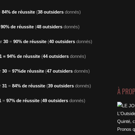
=
84% de réussite
(
38 outsiders
donnés)
=
90% de réussite
(
48 outsiders
donnés)
ur
30
=
90% de réussite
(
40 outsiders
donnés)
1 = 94% de réussite
(
44 outsiders
donnés)
ur
30
=
97%de réussite
(
47 outsiders
donnés)
ur
31
=
84% de réussite
(
39 outsiders
donnés)
À PRO
1
=
97% de réussite
(
49 outsiders
donnés)
Join Our Newsletter
gn up today for free and be the first to get notified on new
pdates.