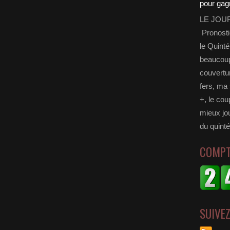
LE JOU
Pronosti
Subscribe Now
le Quinté
beaucoup 
couvertur
fers, ma 
+, le cou
mieux jou
du quinté
COMPT
SUIVE