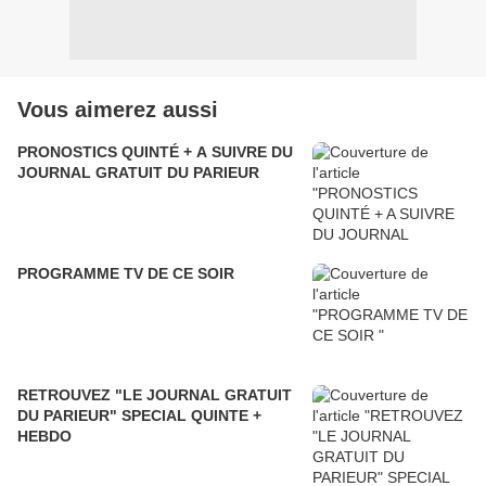
Vous aimerez aussi
PRONOSTICS QUINTÉ + A SUIVRE DU
JOURNAL GRATUIT DU PARIEUR
PROGRAMME TV DE CE SOIR
RETROUVEZ "LE JOURNAL GRATUIT
DU PARIEUR" SPECIAL QUINTE +
HEBDO