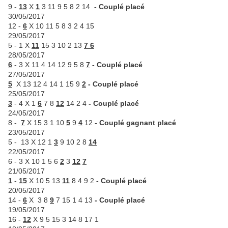
9 -
13
X
1
3 11 9 5 8 2 14
- Couplé placé
30/05/2017
12 -
6
X 10 11 5 8 3 2 4 15
29/05/2017
5 - 1 X
11
15 3 10 2 13
7 6
28/05/2017
6
- 3 X 11 4 14 12 9 5 8
7
- Couplé placé
27/05/2017
5
X 13 12 4 14 1 15 9
2
- Couplé placé
25/05/2017
3
- 4 X 1
6
7 8
12
14 2 4
- Couplé placé
24/05/2017
8 -
7
X 15 3 1 10
5
9
4
12
- Couplé gagnant placé
23/05/2017
5 - 13 X 12 1
3
9 10 2 8
14
22/05/2017
6 - 3 X 10 1 5 6
2
3
12
7
21/05/2017
1
-
15
X 10 5 13
11
8 4 9 2
- Couplé placé
20/05/2017
14 -
6
X 3 8
9
7 15 1 4 13
- Couplé placé
19/05/2017
16 -
12
X 9 5 15 3 14 8 17 1