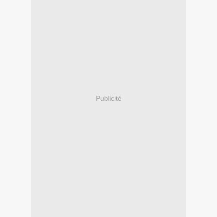
Publicité