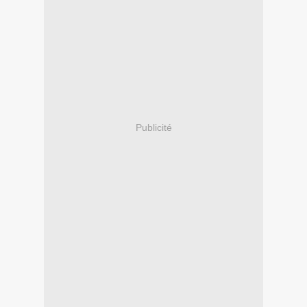
Publicité