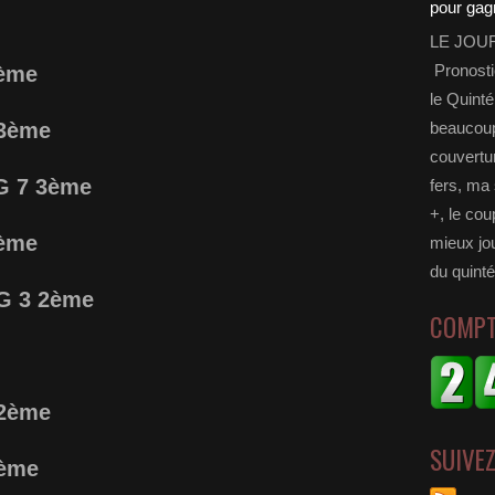
LE JOU
Pronosti
2ème
le Quinté
 3ème
beaucoup 
couvertur
 G 7 3ème
fers, ma 
+, le cou
ème
mieux jou
du quinté
 G 3 2ème
COMPT
 2ème
SUIVE
3ème