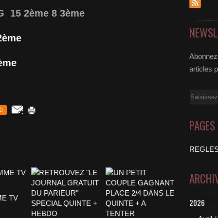
1 G 15 2ème 8 3ème
NEWSL
2ème
Abonnez-
ème
articles 
Email
0
PAGES
REGLES
ARCHI
E TV
2026