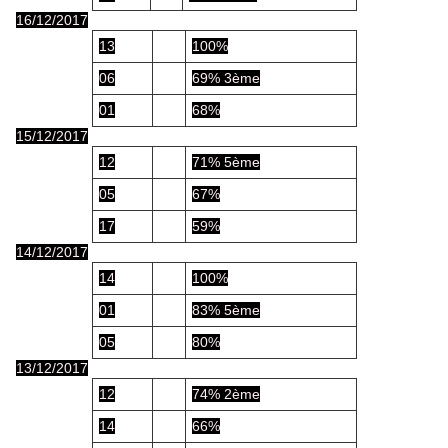
16/12/2017
13
100%
06
69% 3ème
01
68%
15/12/2017
12
71% 5ème
05
67%
17
59%
14/12/2017
14
100%
01
83% 5ème
05
80%
13/12/2017
12
74% 2ème
14
66%