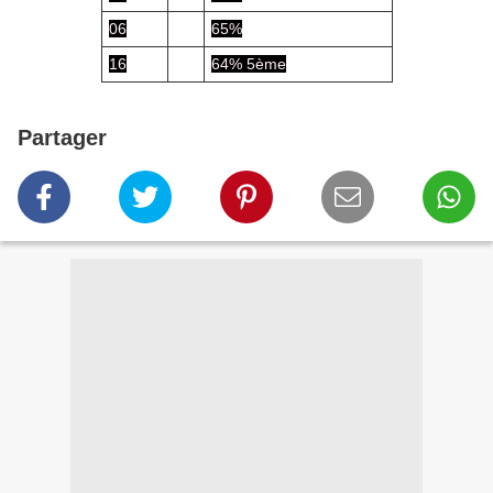
06
65%
16
64% 5ème
Partager