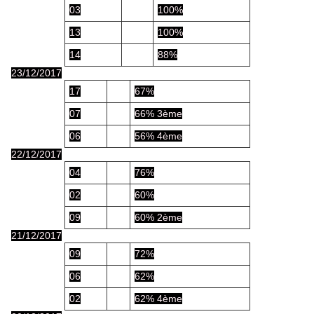
03
100%
13
100%
14
88%
23/12/2017
17
67%
07
66% 3ème
06
56% 4ème
22/12/2017
04
76%
02
60%
09
60% 2ème
21/12/2017
09
72%
06
62%
02
62% 4ème