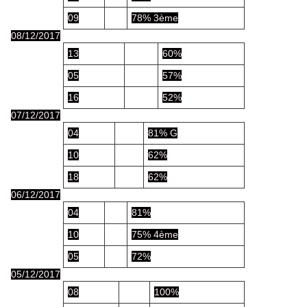
09
78% 3ème
08/12/2017
13
60%
05
57%
16
52%
07/12/2017
04
81% G
10
62%
18
62%
06/12/2017
04
81%
10
75% 4ème
05
72%
05/12/2017
08
100%