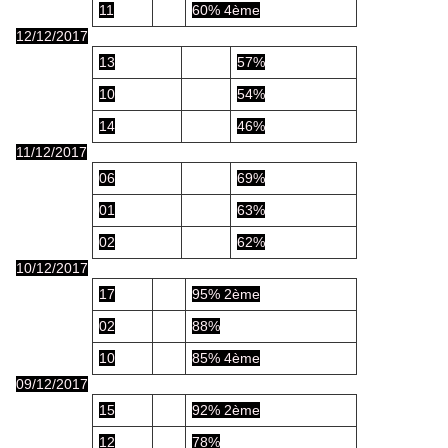
11
60% 4ème
12/12/2017
13
57%
10
54%
14
46%
11/12/2017
06
69%
01
63%
02
62%
10/12/2017
17
95% 2ème
02
88%
10
85% 4ème
09/12/2017
15
92% 2ème
12
78%