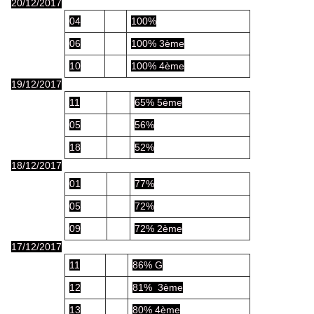
20/12/2017
04
100%
06
100% 3ème
10
100% 4ème
19/12/2017
11
65% 5ème
05
56%
18
52%
18/12/2017
01
77%
05
72%
09
72% 2ème
17/12/2017
11
86% G
12
81% 3ème
13
80% 4ème