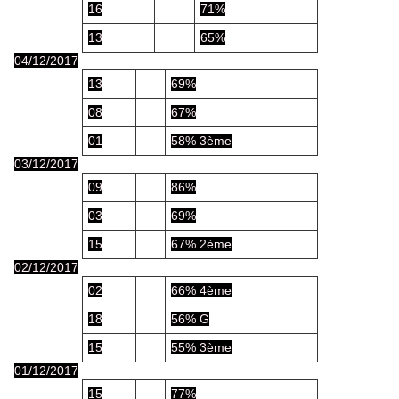
16
71%
13
65%
04/12/2017
13
69%
08
67%
01
58% 3ème
03/12/2017
09
86%
03
69%
15
67% 2ème
02/12/2017
02
66% 4ème
18
56% G
15
55% 3ème
01/12/2017
15
77%