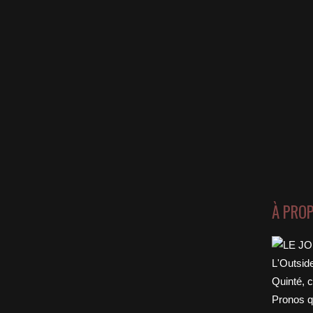
Join Our Newsletter
gn up today for free and be the first to get notified on new
pdates.
À PRO
Subscribe Now