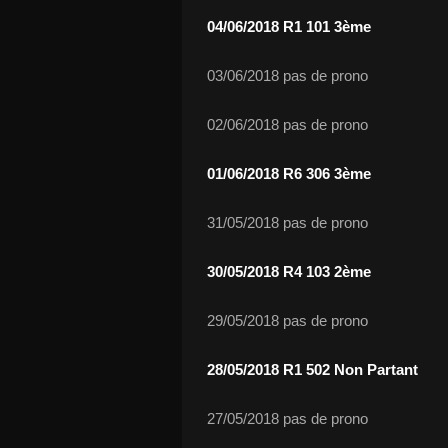
04/06/2018 R1 101 3ème
03/06/2018 pas de prono
02/06/2018 pas de prono
01/06/2018 R6 306 3ème
31/05/2018 pas de prono
30/05/2018 R4 103 2ème
29/05/2018 pas de prono
28/05/2018 R1 502 Non Partant
27/05/2018 pas de prono