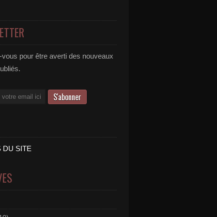
ETTER
vous pour être averti des nouveaux
publiés.
 DU SITE
VES