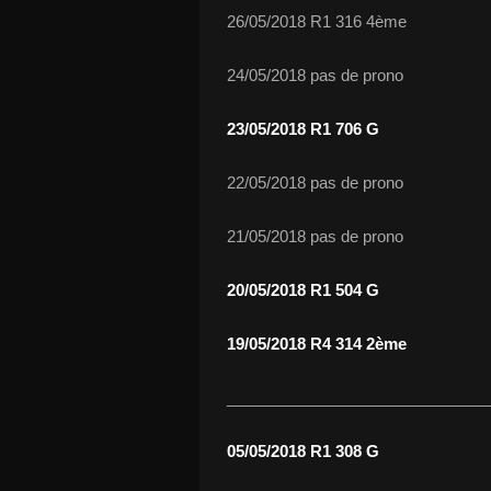
26/05/2018 R1 316 4ème
24/05/2018 pas de prono
23/05/2018 R1 706 G
22/05/2018 pas de prono
21/05/2018 pas de prono
20/05/2018 R1 504 G
19/05/2018 R4 314 2ème
______________________________
05/05/2018 R1 308 G