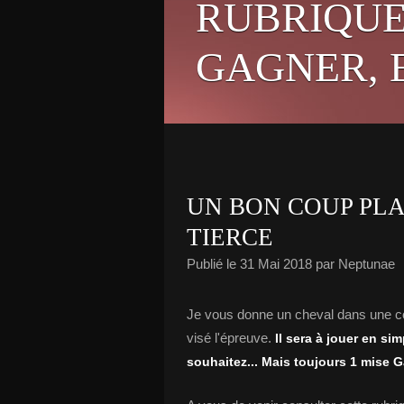
RUBRIQUE
GAGNER, E
UN BON COUP PLA
TIERCE
Publié le
31 Mai 2018
par Neptunae
Je vous donne un cheval dans une co
visé l'épreuve.
Il sera à jouer en s
souhaitez... Mais toujours 1 mise G