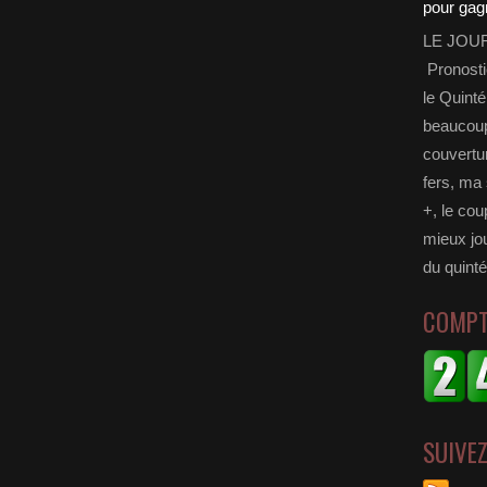
LE JOU
Pronosti
le Quinté
beaucoup 
couvertur
fers, ma 
+, le cou
mieux jou
du quinté
COMPT
SUIVE