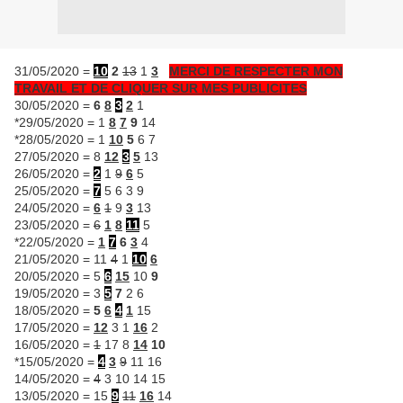
31/05/2020 =
10
2
13
1
3
MERCI DE RESPECTER MON
TRAVAIL ET DE CLIQUER SUR MES PUBLICITES
30/05/2020 =
6
8
3
2
1
*29/05/2020 = 1
8
7
9
14
*28/05/2020 = 1
10
5
6 7
27/05/2020 = 8
12
3
5
13
26/05/2020 =
2
1
9
6
5
25/05/2020 =
7
5 6 3 9
24/05/2020 =
6
1
9
3
13
23/05/2020 =
6
1
8
11
5
*22/05/2020 =
1
7
6
3
4
21/05/2020 = 11
4
1
10
6
20/05/2020 = 5
6
15
10
9
19/05/2020 = 3
5
7
2 6
18/05/2020 =
5
6
4
1
15
17/05/2020 =
12
3 1
16
2
16/05/2020 =
1
17 8
14
10
*15/05/2020 =
4
3
9
11 16
14/05/2020 =
4
3 10 14 15
13/05/2020 = 15
9
11
16
14