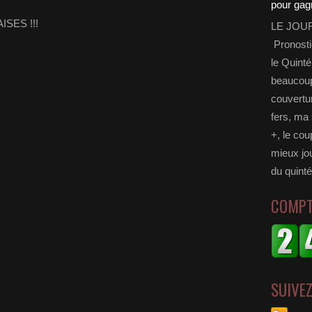
SES !!!
LE JOU
Pronosti
le Quinté
beaucoup 
couvertur
fers, ma 
+, le cou
mieux jou
du quinté
COMPT
SUIVE