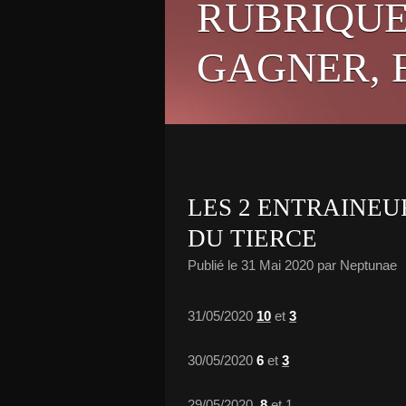
RUBRIQUE
GAGNER, E
LES 2 ENTRAINEU
DU TIERCE
Publié le
31 Mai 2020
par Neptunae
31/05/2020
10
et
3
30/05/2020
6
et
3
29/05/2020
8
et 1