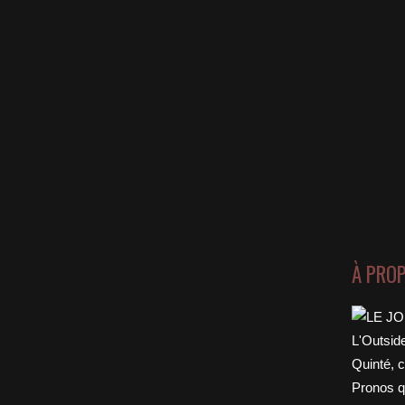
Join Our Newsletter
gn up today for free and be the first to get notified on new
pdates.
Subscribe Now
À PRO