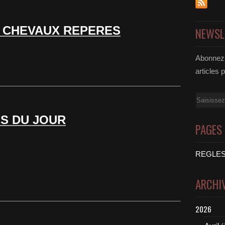
 CHEVAUX REPERES
NEWSL
Abonnez-
articles 
_____________________________________________
Email
S DU JOUR
PAGES
REGLES
ARCHI
_____________________________________________
2026