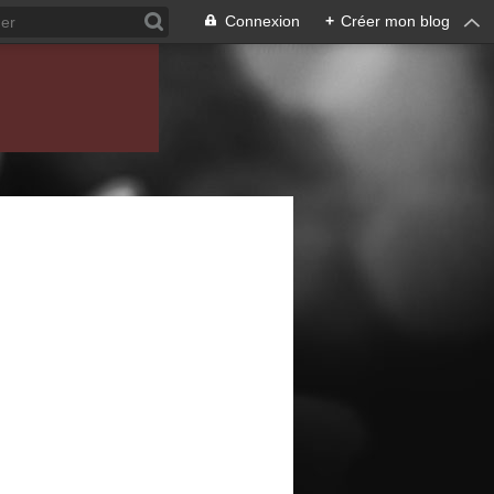
Connexion
+
Créer mon blog