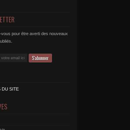
ETTER
vous pour être averti des nouveaux
publiés.
 DU SITE
VES