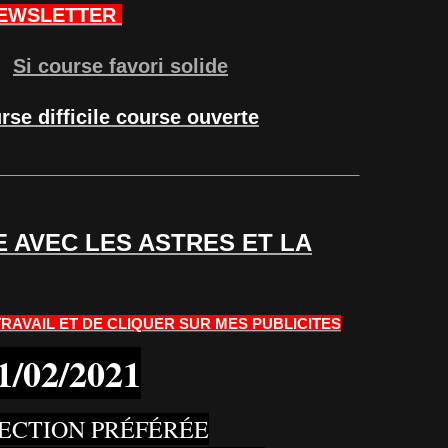
 NEWSLETTER
3
Si course favori solide
rse difficile course ouverte
_____________________________________________
 AVEC LES ASTRES ET LA
RAVAIL ET DE CLIQUER SUR MES PUBLICITES
1/02
/2021
ECTION PRÉFÉRÉE