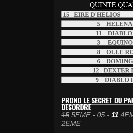
QUINTE QUA
15 EIRE D'
5 HELENA DI 
11 DIABLO D'H
3 EQUIN
8 OLLE R
6 DOMINGO 
12 DEXTER DE
9 DIABLO DE 
PRONO LE SECRET DU PAP
DESORDRE
15
5EME - 05 -
11
4EM
Si
2EME
u