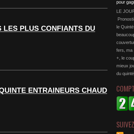
_____________________________________________
LE JOU
Pronosti
Subscribe Now
S LES PLUS CONFIANTS DU
le Quinté
beaucoup 
couvertur
fers, ma 
+, le cou
mieux jou
_____________________________________________
du quinté
COMPT
 QUINTE ENTRAINEURS CHAUD
SUIVE
_____________________________________________