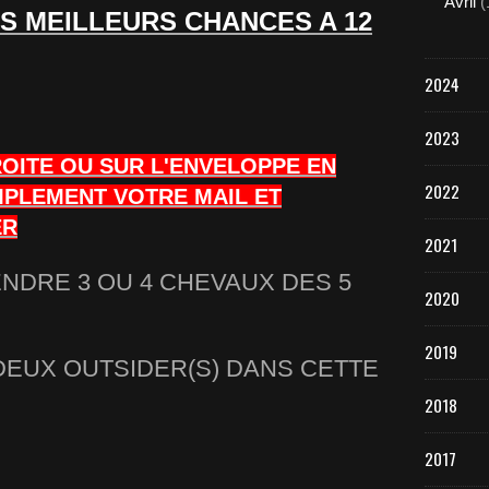
Avril
(
ES MEILLEURS CHANCES A 12
2024
2023
ROITE OU SUR L'ENVELOPPE EN
2022
MPLEMENT VOTRE MAIL ET
ER
2021
NDRE 3 OU 4 CHEVAUX DES 5
2020
2019
DEUX OUTSIDER(S) DANS CETTE
2018
2017