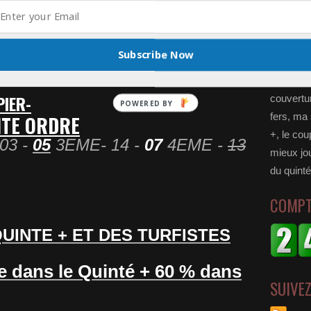
BERRY. G
LE JOU
ERON. 2E
Pronosti
 GUEZ. 3E
Subscribe Now
le Quinté
beaucoup 
PIER-
couvertur
POWERED BY
fers, ma 
NTE ORDRE
+, le cou
03 -
05
3EME- 14 -
07
4EME -
13
mieux jou
du quinté
COMPT
UINTE + ET DES TURFISTES
e dans le Quinté + 60 % dans
SUIVE