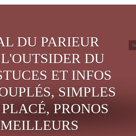
AL DU PARIEUR
 L'OUTSIDER DU
STUCES ET INFOS
OUPLÉS, SIMPLES
PLACÉ, PRONOS
, MEILLEURS