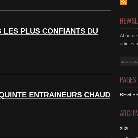
_____________________________________________
NEWSL
S LES PLUS CONFIANTS DU
Abonnez-
articles 
Email
_____________________________________________
PAGES
 QUINTE ENTRAINEURS CHAUD
REGLES
ARCHI
2026
_____________________________________________