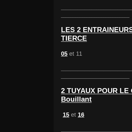
______________________________
_____________________________
LES 2 ENTRAINEUR
TIERCE
05
et 11
______________________________
_____________________________
2 TUYAUX POUR LE
Bouillant
15
et
16
______________________________