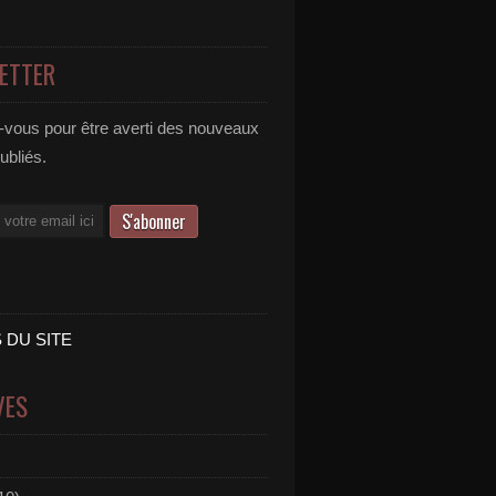
ETTER
vous pour être averti des nouveaux
publiés.
 DU SITE
VES