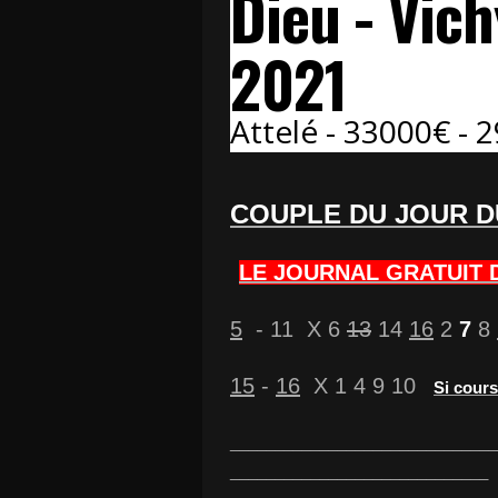
Dieu - Vich
2021
Attelé - 33000€ - 
COUPLE DU JOUR D
LE JOURNAL GRATUIT 
5
- 11 X 6
13
14
16
2
7
8
15
-
16
X 1 4 9 10
Si cours
______________________________
_____________________________