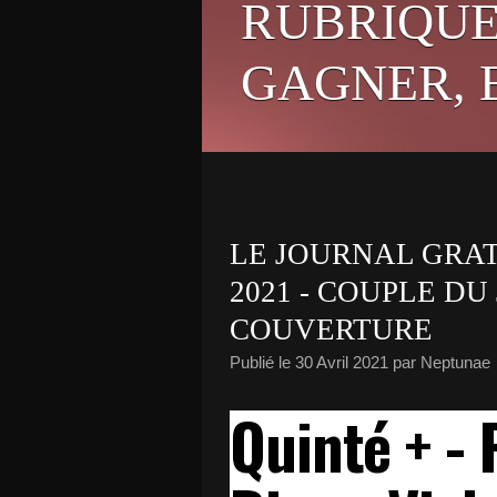
RUBRIQUE
GAGNER, E
LE JOURNAL GRATU
2021 - COUPLE DU
COUVERTURE
Publié le
30 Avril 2021
par Neptunae
Quinté + - 