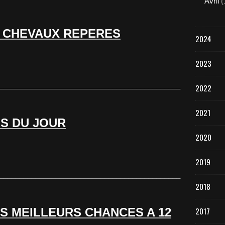
Avril
(
 CHEVAUX REPERES
2024
2023
_____________________________________________
2022
2021
S DU JOUR
2020
2019
_____________________________________________
2018
ES MEILLEURS CHANCES A 12
2017