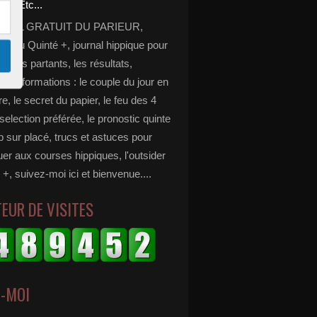
RNAL GRATUIT DU PARIEUR,
cs du Quinté +, journal hippique pour
 +, les partants, les résultats,
d'informations : le couple du jour en
e, le secret du papier, le feu des 4
selection préférée, le pronostic quinte
p sur placé, trucs et astuces pour
er aux courses hippiques, l'outsider
 +, suivez-moi ici et bienvenue....
EUR DE VISITES
Z-MOI