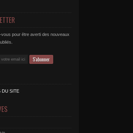
ETTER
vous pour être averti des nouveaux
publiés.
 DU SITE
VES