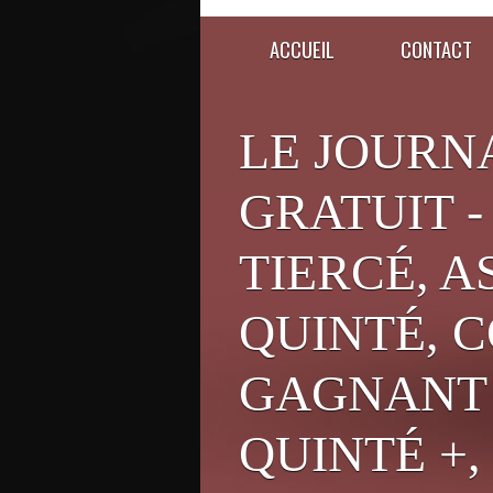
ACCUEIL
CONTACT
LE JOURN
GRATUIT -
TIERCÉ, A
QUINTÉ, C
GAGNANT 
QUINTÉ +