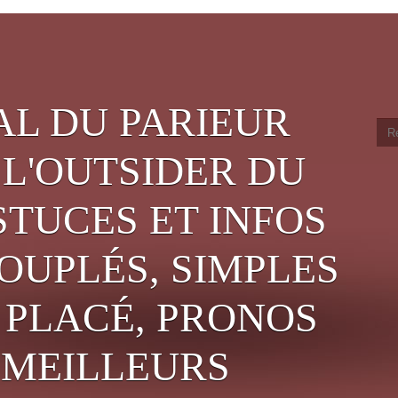
AL DU PARIEUR
 L'OUTSIDER DU
STUCES ET INFOS
OUPLÉS, SIMPLES
PLACÉ, PRONOS
, MEILLEURS