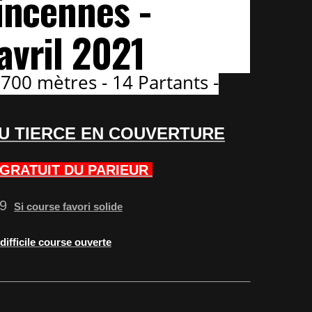
Vincennes -
avril 2021
2700 mètres - 14 Partants -
U TIERCE EN COUVERTURE
 GRATUIT DU PARIEUR
 9
Si course favori solide
difficile course ouverte
_____________________________________________