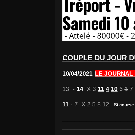
Tréport - 
Samedi 10 
- Attelé - 80000€ - 
COUPLE DU JOUR D
10/04/2021
LE JOURNAL
13 -
14
X 3
11
4
10
6
1
7
11
- 7 X 2 5 8 12
Si course 
______________________________
_____________________________