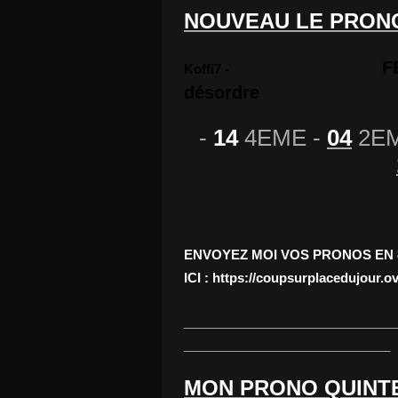
NOUVEAU LE PRONO
F
Koffi7 -
désordre
-
14
4EME -
04
2EM
ENVOYEZ MOI VOS PRONOS EN
ICI : https://coupsurplacedujour.o
______________________________
_____________________________
MON PRONO QUINTE