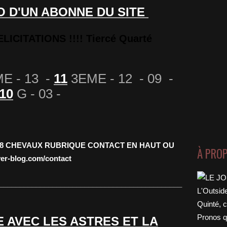
 D'UN ABONNE DU SITE
ELICITATIONS !!!! Tiercé Quarté
E - 13 -
11
3EME - 12 - 09 -
10
G - 03 -
 8 CHEVAUX RUBRIQUE CONTACT EN HAUT OU
À PRO
ver-blog.com/contact
_____________________________________________
 AVEC LES ASTRES ET LA