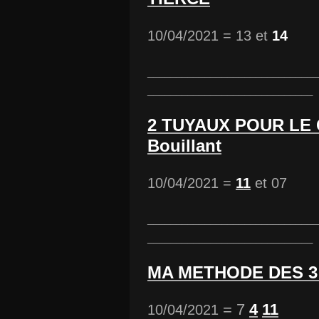
10/04/2021 = 13 et
14
______________________________
_____________________________
2 TUYAUX POUR LE
Bouillant
10/04/2021 =
11
et 07
______________________________
_____________________________
MA METHODE DES 3
= 7
4
11
10/04/2021