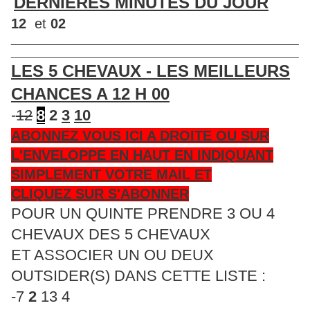
DERNIERES MINUTES DU JOUR
12
et
02
____________________________________________________
____________________________________________________
LES 5 CHEVAUX - LES MEILLEURS
CHANCES A 12 H 00
-
12
8
2
3
10
ABONNEZ VOUS ICI A DROITE OU SUR
L'ENVELOPPE EN HAUT EN INDIQUANT
SIMPLEMENT VOTRE MAIL ET
CLIQUEZ SUR S'ABONNER
POUR UN QUINTE PRENDRE 3 OU 4
CHEVAUX DES 5 CHEVAUX
ET ASSOCIER UN OU DEUX
OUTSIDER(S) DANS CETTE LISTE :
-7
2
13 4