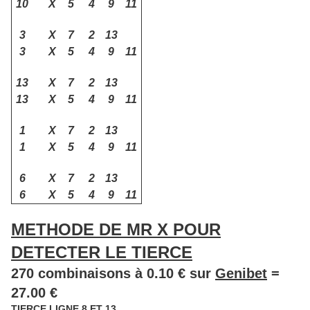
10
X
5
4
9
11
3
X
7
2
13
3
X
5
4
9
11
13
X
7
2
13
13
X
5
4
9
11
1
X
7
2
13
1
X
5
4
9
11
6
X
7
2
13
6
X
5
4
9
11
METHODE DE MR X POUR
DETECTER LE TIERCE
270 combinaisons à 0.10 € sur
Genibet
=
27.00 €
TIERCE LIGNE 8 ET 13