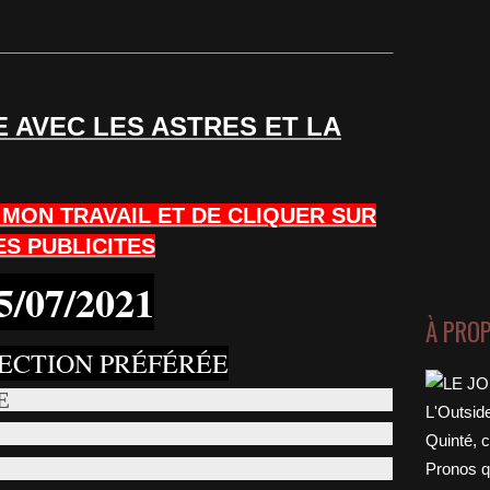
_____________________________________________
 AVEC LES ASTRES ET LA
MON TRAVAIL ET DE CLIQUER SUR
S PUBLICITES
5/07
/2021
À PRO
ECTION PRÉFÉRÉE
Join Our Newsletter
E
gn up today for free and be the first to get notified on new
pdates.