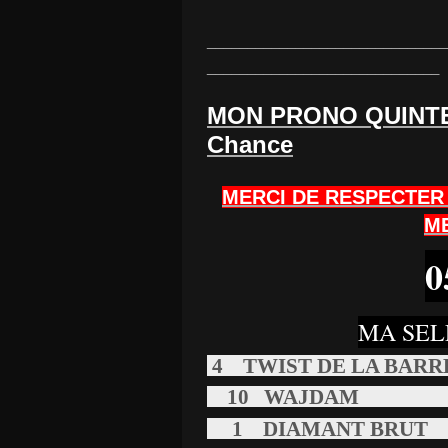
______________________________
_____________________________
MON PRONO QUINTE
Chance
MERCI DE RESPECTER 
ME
0
MA SEL
4 TWIST DE LA BARR
10 WAJDAM
Si
u
1 DIAMANT BRUT