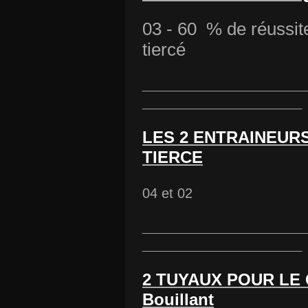
03 - 60 % de réussit
tiercé
______________________________
_____________________________
LES 2 ENTRAINEUR
TIERCE
04 et 02
______________________________
_____________________________
2 TUYAUX POUR LE
Bouillant