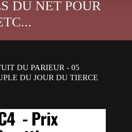
S DU NET POUR
TC...
IT DU PARIEUR - 05
OUPLE DU JOUR DU TIERCE
C4 - Prix