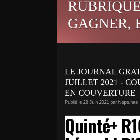
RUBRIQUE
GAGNER, E
LE JOURNAL GRATU
JUILLET 2021 - C
EN COUVERTURE
Publié le
28 Juin 2021
par Neptunae
Quinté+ R1