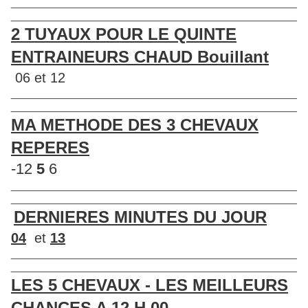
____________________________________________________
____________________________________________________
2 TUYAUX POUR LE QUINTE
ENTRAINEURS CHAUD Bouillant
06 et 12
____________________________________________________
____________________________________________________
MA METHODE DES 3 CHEVAUX
REPERES
-12
5
6
____________________________________________________
____________________________________________________
DERNIERES MINUTES DU JOUR
04
et
13
____________________________________________________
____________________________________________________
LES 5 CHEVAUX - LES MEILLEURS
CHANCES A 12 H 00