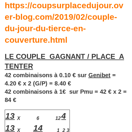
https://coupsurplacedujour.ov
er-blog.com/2019/02/couple-
du-jour-du-tierce-en-
couverture.html
LE COUPLE GAGNANT / PLACE A
TENTER
42 combinaisons à 0.10 € sur
Genibet
=
4.20 € x 2 (G/P) = 8.40 €
42 combinaisons à 1€ sur Pmu = 42 € x 2 =
84 €
13
4
X
6
12
13
14
X
1
2
3