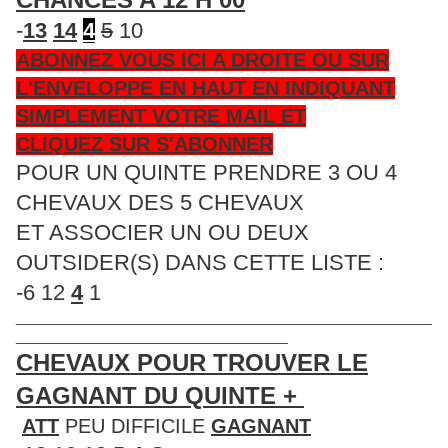
-
13
14
4
5
10
ABONNEZ VOUS ICI A DROITE OU SUR
L'ENVELOPPE EN HAUT EN INDIQUANT
SIMPLEMENT VOTRE MAIL ET
CLIQUEZ SUR S'ABONNER
POUR UN QUINTE PRENDRE 3 OU 4
CHEVAUX DES 5 CHEVAUX
ET ASSOCIER UN OU DEUX
OUTSIDER(S) DANS CETTE LISTE :
-6 12
4
1
____________________________________________________
__________________________________
CHEVAUX POUR TROUVER LE
GAGNANT DU QUINTE +
ATT
PEU DIFFICILE
GAGNANT