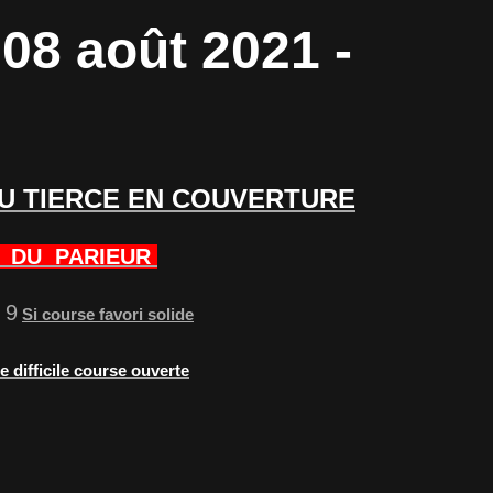
 08
août 2021 -
U TIERCE EN COUVERTURE
T DU PARIEUR
 9
Si course favori solide
e difficile course ouverte