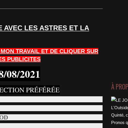
_____________________________________________
 AVEC LES ASTRES ET LA
MON TRAVAIL ET DE CLIQUER SUR
S PUBLICITES
8/08
/2021
À PRO
ECTION PRÉFÉRÉE
Join Our Newsletter
gn up today for free and be the first to get notified on new
OD
pdates.