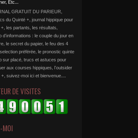
RNAL GRATUIT DU PARIEUR,
cs du Quinté +, journal hippique pour
 +, les partants, les résultats,
d'informations : le couple du jour en
e, le secret du papier, le feu des 4
selection préférée, le pronostic quinte
p sur placé, trucs et astuces pour
er aux courses hippiques, l'outsider
 +, suivez-moi ici et bienvenue....
EUR DE VISITES
Z-MOI