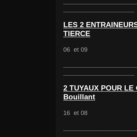
______________________________
_____________________________
LES 2 ENTRAINEUR
TIERCE
06 et 09
______________________________
_____________________________
2 TUYAUX POUR LE
Bouillant
16 et 08
______________________________
_____________________________