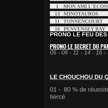
1 MON AMI L'ECOSS
13 MINOTAUROS
11 TONNENCOURT
16 PENVENSEY BAY
PRONO LE FEU DES 4
PRONO LE SECRET DU PA
05 - 06 - 11 - 14 - 16 -
LE CHOUCHOU DU Q
01 - 80 % de réussit
tiercé