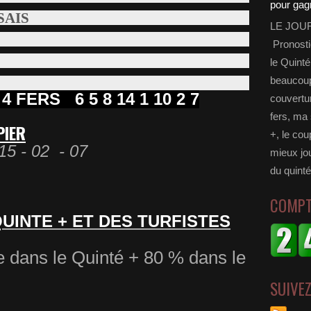
AIS
LE JOU
Pronosti
Subscribe Now
le Quinté
beaucoup 
 FERS 6 5 8 14 1 10 2 7
couvertur
fers, ma 
PIER
+, le cou
 15 - 02 - 07
mieux jou
du quinté
COMPT
UINTE + ET DES TURFISTES
e dans le Quinté + 80 % dans le
SUIVE