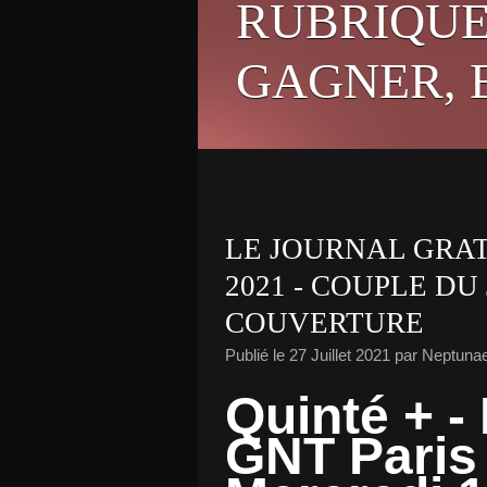
RUBRIQUE
GAGNER, E
LE JOURNAL GRAT
2021 - COUPLE DU
COUVERTURE
Publié le
27 Juillet 2021
par Neptuna
Quinté + -
GNT Paris