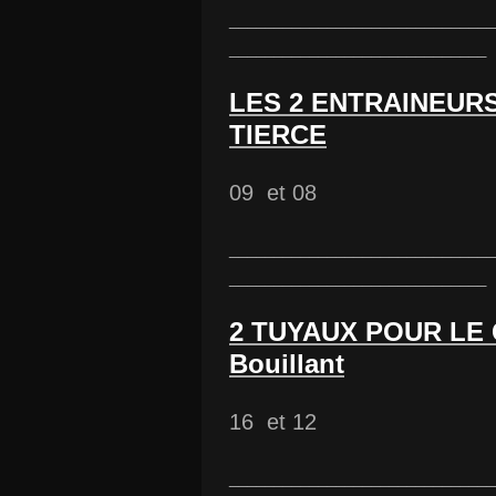
______________________________
_____________________________
LES 2 ENTRAINEUR
TIERCE
09 et 08
______________________________
_____________________________
2 TUYAUX POUR LE
Bouillant
16 et 12
______________________________