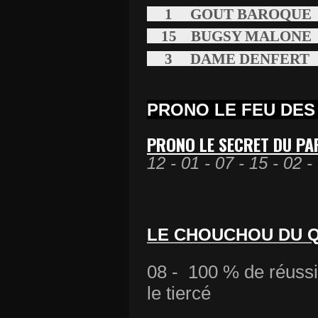
1 GOUT BAROQUE
15 BUGSY MALONE
3 DAME DENFERT
PRONO LE FEU DES 4
PRONO LE SECRET DU PA
12 - 01 - 07 - 15 - 02 -
LE CHOUCHOU DU Q
08 - 100 % de réussi
le tiercé