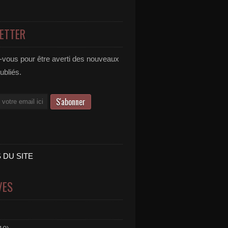
ETTER
vous pour être averti des nouveaux
publiés.
 DU SITE
VES