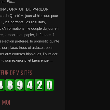
RNAL GRATUIT DU PARIEUR,
cs du Quinté +, journal hippique pour
 +, les partants, les résultats,
d'informations : le couple du jour en
e, le secret du papier, le feu des 4
selection préférée, le pronostic quinte
p sur placé, trucs et astuces pour
er aux courses hippiques, l'outsider
 +, suivez-moi ici et bienvenue....
EUR DE VISITES
Z-MOI