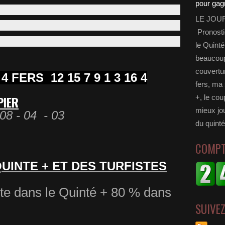
LE JOU
Pronosti
Subscribe Now
le Quinté
beaucoup 
couvertur
 FERS 12 15 7 9 1 3 16 4
fers, ma 
PIER
+, le cou
mieux jou
 08 - 04 - 03
du quinté
COMPT
UINTE + ET DES TURFISTES
te dans le Quinté + 80 % dans
SUIVE