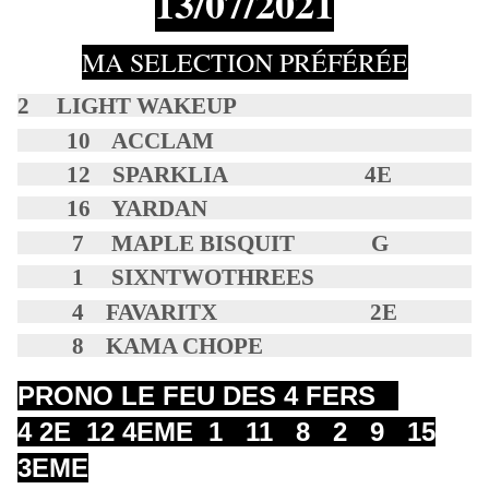
13/07
/2021
MA SELECTION PRÉFÉRÉE
2 LIGHT WAKEUP
10 ACCLAM
12 SPARKLIA 4E
16 YARDAN
7 MAPLE BISQUIT G
1 SIXNTWOTHREES
4 FAVARITX 2E
8 KAMA CHOPE
PRONO LE FEU DES 4 FERS
4 2E 12 4EME 1 11 8 2 9 15
3EME