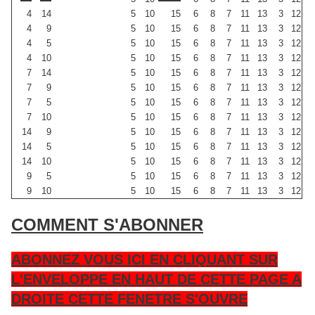
4
14
5
10
15
6
8
7
11
13
3
12
4
9
5
10
15
6
8
7
11
13
3
12
4
5
5
10
15
6
8
7
11
13
3
12
4
10
5
10
15
6
8
7
11
13
3
12
7
14
5
10
15
6
8
7
11
13
3
12
7
9
5
10
15
6
8
7
11
13
3
12
7
5
5
10
15
6
8
7
11
13
3
12
7
10
5
10
15
6
8
7
11
13
3
12
14
9
5
10
15
6
8
7
11
13
3
12
14
5
5
10
15
6
8
7
11
13
3
12
14
10
5
10
15
6
8
7
11
13
3
12
9
5
5
10
15
6
8
7
11
13
3
12
9
10
5
10
15
6
8
7
11
13
3
12
COMMENT S'ABONNER
ABONNEZ VOUS ICI EN CLIQUANT SUR
L'ENVELOPPE EN HAUT DE CETTE PAGE A
DROITE CETTE FENETRE S'OUVRE