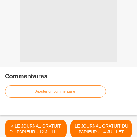
Commentaires
Ajouter un commentaire
< LE JOURNAL GRATUIT
LE JOURNAL GRATUIT DU
DU PARIEUR - 12 JUILLET
PARIEUR - 14 JUILLET