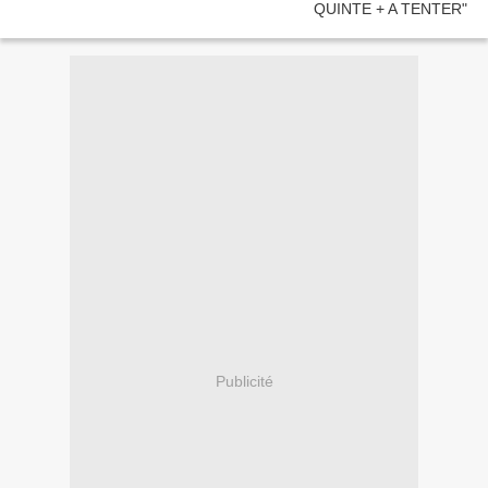
Publicité