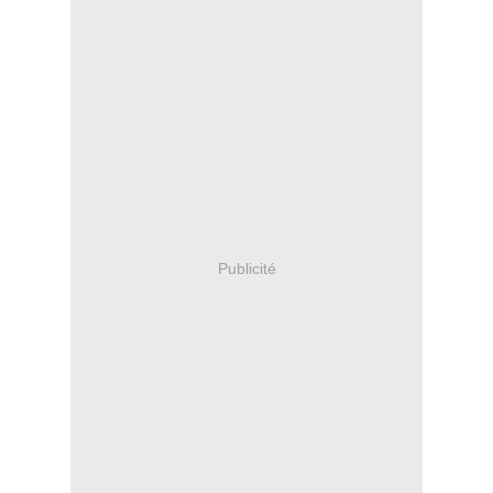
Publicité