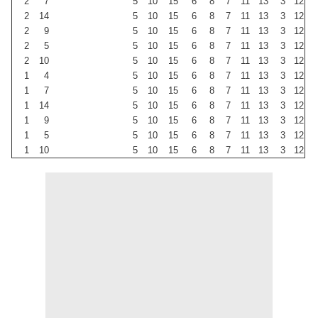
2
7
5
10
15
6
8
7
11
13
3
12
2
14
5
10
15
6
8
7
11
13
3
12
2
9
5
10
15
6
8
7
11
13
3
12
2
5
5
10
15
6
8
7
11
13
3
12
2
10
5
10
15
6
8
7
11
13
3
12
1
4
5
10
15
6
8
7
11
13
3
12
1
7
5
10
15
6
8
7
11
13
3
12
1
14
5
10
15
6
8
7
11
13
3
12
1
9
5
10
15
6
8
7
11
13
3
12
1
5
5
10
15
6
8
7
11
13
3
12
1
10
5
10
15
6
8
7
11
13
3
12