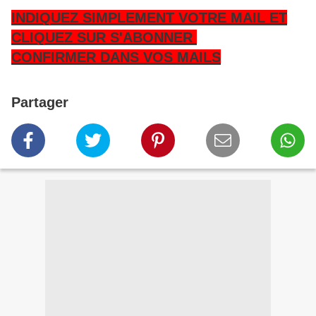
INDIQUEZ SIMPLEMENT VOTRE MAIL ET
CLIQUEZ SUR S'ABONNER
CONFIRMER DANS VOS MAILS
Partager