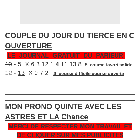
COUPLE DU JOUR DU TIERCE EN C
OUVERTURE
LE JOURNAL GRATUIT DU PARIEUR
10
- 5 X 6
3
12 1
4
11
13
8
Si course favori solide
12 -
13
X 9 7 2
Si course difficile course ouverte
____________________________________________________
____________________________________________________
MON PRONO QUINTE AVEC LES
ASTRES ET LA Chance
MERCI DE RESPECTER MON TRAVAIL ET
DE CLIQUER SUR MES PUBLICITES