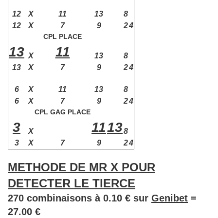
12
X
11
13
8
12
X
7
9
2
4
CPL PLACE
13
11
X
13
8
13
X
7
9
2
4
6
X
11
13
8
6
X
7
9
2
4
CPL GAG PLACE
3
11
13
X
8
3
X
7
9
2
4
METHODE DE MR X POUR
DETECTER LE TIERCE
270 combinaisons à 0.10 € sur
Genibet
=
27.00 €