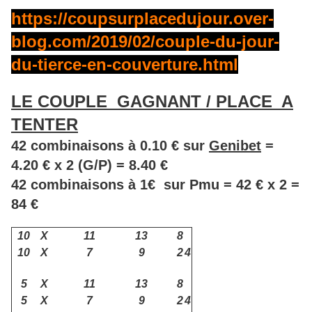
https://coupsurplacedujour.over-
blog.com/2019/02/couple-du-jour-
du-tierce-en-couverture.html
LE COUPLE GAGNANT / PLACE A
TENTER
42 combinaisons à 0.10 € sur
Genibet
=
4.20 € x 2 (G/P) = 8.40 €
42 combinaisons à 1€ sur Pmu = 42 € x 2 =
84 €
10
X
11
13
8
10
X
7
9
2
4
5
X
11
13
8
5
X
7
9
2
4