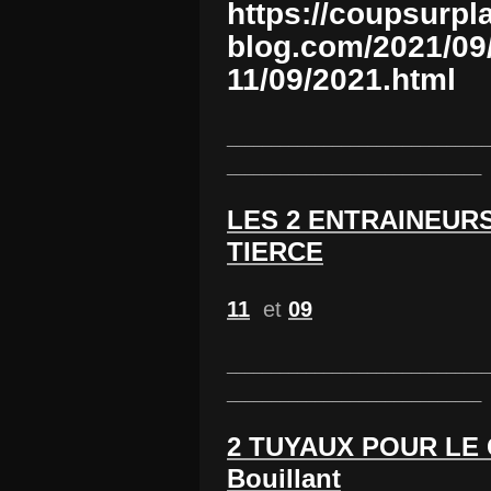
https://coupsurpl
blog.com/2021/09/
11/09/2021.html
______________________________
_____________________________
LES 2 ENTRAINEUR
TIERCE
11
et
09
______________________________
_____________________________
2 TUYAUX POUR LE
Bouillant