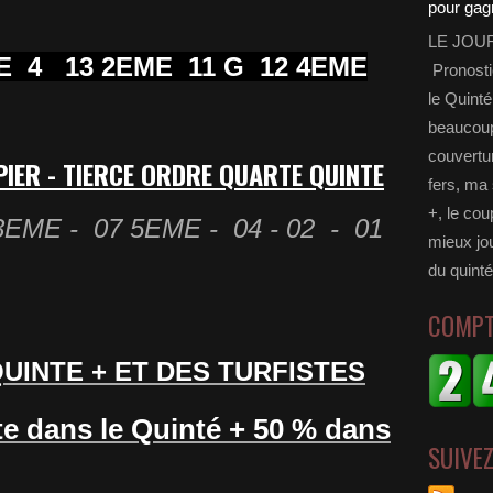
LE JOU
E 4 13 2EME 11 G 12 4EME
Pronosti
Subscribe Now
le Quinté
beaucoup 
couvertur
IER - TIERCE ORDRE QUARTE QUINTE
fers, ma 
+, le cou
3EME - 07 5EME - 04 - 02 - 01
mieux jou
du quinté
COMPT
UINTE + ET DES TURFISTES
te dans le Quinté + 50 % dans
SUIVE