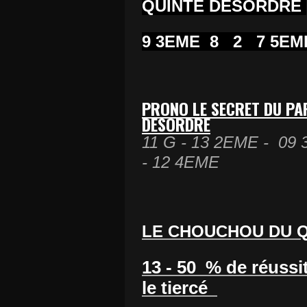
QUINTE DESORDRE
9 3EME 8 2 7 5EM
PRONO LE SECRET DU PAP
DESORDRE
11 G - 13 2EME - 09 
- 12 4EME
LE CHOUCHOU DU Q
13 - 50 % de réussi
le tiercé