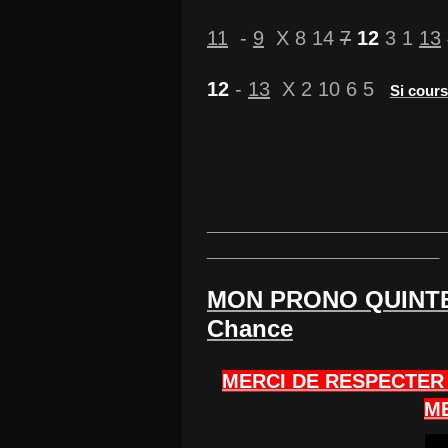
11
-
9
X 8 14
7
12
3 1
13
12
-
13
X 2 10 6 5
Si cours
______________________________
_____________________________
MON PRONO QUINTE
Chance
MERCI DE RESPECTER 
ME