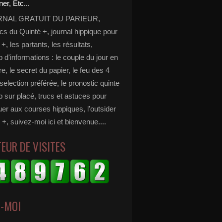
RNAL GRATUIT DU PARIEUR,
cs du Quinté +, journal hippique pour
 +, les partants, les résultats,
d'informations : le couple du jour en
e, le secret du papier, le feu des 4
selection préférée, le pronostic quinte
p sur placé, trucs et astuces pour
er aux courses hippiques, l'outsider
 +, suivez-moi ici et bienvenue....
EUR DE VISITES
Z-MOI