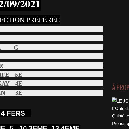
2/09
/2021
ECTION PRÉFÉRÉE
MA G
R
IFE 5E
NAY 4E
À PRO
HEN 3E
Join Our Newsletter
S 4 FERS
gn up today for free and be the first to get notified on new
pdates.
E 5 10 3EME 13 4EME