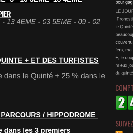
PIER
LE JOU
Pronosti
5 - 13 4EME - 03 5EME - 09 - 02
Subscribe Now
le Quinté
beaucoup 
couvertur
fers, ma 
+, le cou
UINTE + ET DES TURFISTES
mieux jou
du quinté
e dans le Quinté + 25 % dans le
COMPT
U PARCOURS / HIPPODROME
SUIVE
e dans les 3 premiers