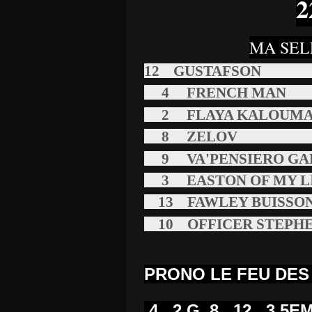
2
MA SEL
12 GUSTAFSON
4 FRENCH MAN
2 FLAYA KALOU
8 ZELOV
9 VA'PENSIERO GA
3 EASTON OF MY L
13 FAWLEY BUISSO
10 OFFICER STEP
PRONO LE FEU DE
Si
u
4 2 G 8 12 3 5EM