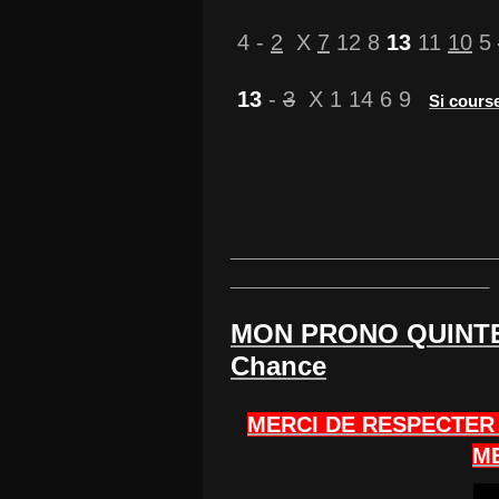
4 -
2
X
7
12 8
13
11
10
5
13
-
3
X 1 14 6 9
Si course
______________________________
_____________________________
MON PRONO QUINTE
Chance
MERCI DE RESPECTER 
ME