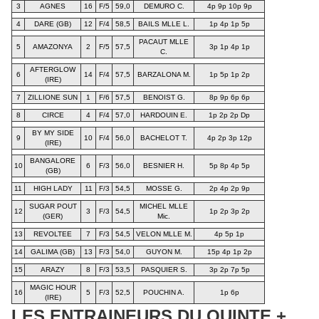
3
AGNES
16
F/5
59,0
DEMURO C.
4p 9p 10p 9p
4
DARE (GB)
12
F/4
58,5
BAILS MLLE L.
1p 4p 1p 5p
PACAUT MLLE
5
AMAZONYA
2
F/5
57,5
3p 1p 4p 1p
C.
AFTERGLOW
6
14
F/4
57,5
BARZALONA M.
1p 5p 1p 2p
(IRE)
7
ZILLIONE SUN
1
F/6
57,5
BENOIST G.
8p 9p 6p 6p
8
CIRCE
4
F/4
57,0
HARDOUIN E.
1p 2p 2p Dp
BY MY SIDE
9
10
F/4
56,0
BACHELOT T.
4p 2p 3p 12p
(IRE)
BANGALORE
10
6
F/3
56,0
BESNIER H.
5p 8p 4p 5p
(GB)
11
HIGH LADY
11
F/3
54,5
MOSSE G.
2p 4p 2p 9p
SUGAR POUT
MICHEL MLLE
12
3
F/3
54,5
1p 2p 3p 2p
(GER)
Mic.
13
REVOLTEE
7
F/3
54,5
VELON MLLE M.
4p 5p 1p
14
GALIMA (GB)
13
F/3
54,0
GUYON M.
15p 4p 1p 2p
15
ARAZY
8
F/3
53,5
PASQUIER S.
3p 2p 7p 5p
MAGIC HOUR
16
5
F/3
52,5
POUCHIN A.
1p 6p
(IRE)
LES ENTRAINEURS DU QUINTE +