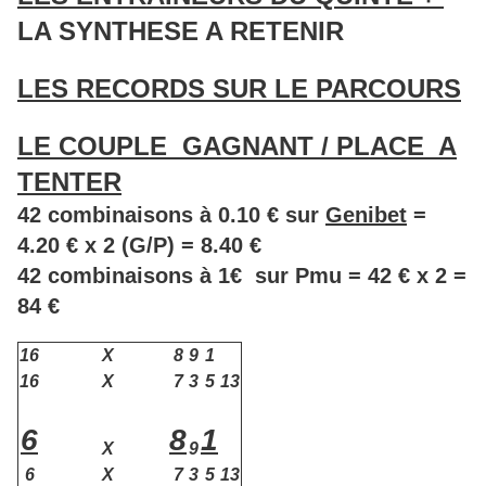
LA SYNTHESE A RETENIR
LES RECORDS SUR LE PARCOURS
LE COUPLE GAGNANT / PLACE A
TENTER
42 combinaisons à 0.10 € sur
Genibet
=
4.20 € x 2 (G/P) = 8.40 €
42 combinaisons à 1€ sur Pmu = 42 € x 2 =
84 €
16
X
8
9
1
16
X
7
3
5
13
6
8
1
X
9
6
X
7
3
5
13