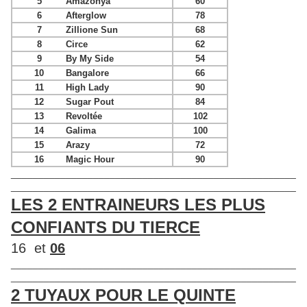
5
Amazonya
60
6
Afterglow
78
7
Zillione Sun
68
8
Circe
62
9
By My Side
54
10
Bangalore
66
11
High Lady
90
12
Sugar Pout
84
13
Revoltée
102
14
Galima
100
15
Arazy
72
16
Magic Hour
90
____________________________________________________
____________________________________________________
LES 2 ENTRAINEURS LES PLUS
CONFIANTS DU TIERCE
16 et
06
____________________________________________________
____________________________________________________
2 TUYAUX POUR LE QUINTE