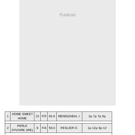
Publicité
HOME SWEET
1
15
F/5
60,0
MENDIZABAL I.
2p 7p 7p 6p
HOME
PERLE
2
9
F/4
59,0
PESLIER O.
1p 12p 9p 12
D'IVOIRE (IRE)