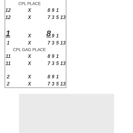
CPL PLACE
12
X
8
9
1
12
X
7
3
5
13
1
8
X
9
1
1
X
7
3
5
13
CPL GAG PLACE
11
X
8
9
1
11
X
7
3
5
13
2
X
8
9
1
2
X
7
3
5
13