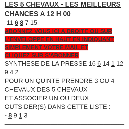
LES 5 CHEVAUX - LES MEILLEURS
CHANCES A 12 H 00
-11
6
8
7 15
ABONNEZ VOUS ICI A DROITE OU SUR
L'ENVELOPPE EN HAUT EN INDIQUANT
SIMPLEMENT VOTRE MAIL ET
CLIQUEZ SUR S'ABONNER
SYNTHESE DE LA PRESSE 16
6
14
1
12
9 4 2
POUR UN QUINTE PRENDRE 3 OU 4
CHEVAUX DES 5 CHEVAUX
ET ASSOCIER UN OU DEUX
OUTSIDER(S) DANS CETTE LISTE :
-
8
9
1
3
____________________________________________________
__________________________________