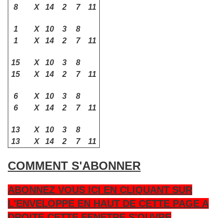
8
X
14
2
7
11
1
X
10
3
8
1
X
14
2
7
11
15
X
10
3
8
15
X
14
2
7
11
6
X
10
3
8
6
X
14
2
7
11
13
X
10
3
8
13
X
14
2
7
11
COMMENT S'ABONNER
ABONNEZ VOUS ICI EN CLIQUANT SUR
L'ENVELOPPE EN HAUT DE CETTE PAGE A
DROITE CETTE FENETRE S'OUVRE