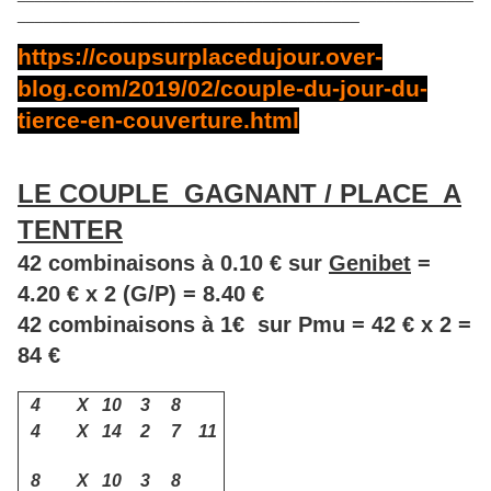
_______________________________________
https://coupsurplacedujour.over-
blog.com/2019/02/couple-du-jour-du-
tierce-en-couverture.html
LE COUPLE GAGNANT / PLACE A
TENTER
42 combinaisons à 0.10 € sur
Genibet
=
4.20 € x 2 (G/P) = 8.40 €
42 combinaisons à 1€ sur Pmu = 42 € x 2 =
84 €
4
X
10
3
8
4
X
14
2
7
11
8
X
10
3
8