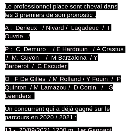
Le professionnel place sont cheval dans
les 3 premiers de son pronostic :
A : Derieux / Nivard / Lagadeuc /
F
Ouvrie /
P :
C. Demuro
/
E Hardouin
/
A Crastus
/
M. Guyon
/
M Barzalona
/
Y
Barberot / C Escuder
O : F De Gilles / M Rolland / Y Fouin / P
Quinton / M Lamazou / D Cottin / G
Leenders
Un concurrent qui a déjà gagné sur le
parcours en 2020 / 2021 :
13 -
20/09/2021 1200 m 1er Gagnant