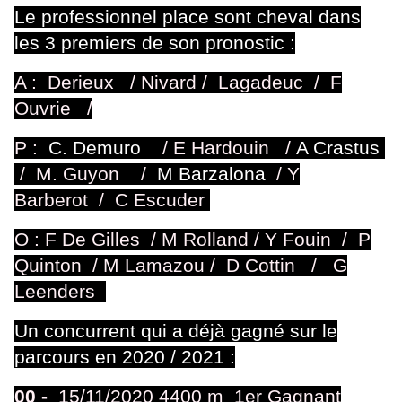
Le professionnel place sont cheval dans
les 3 premiers de son pronostic :
A : Derieux / Nivard / Lagadeuc /
F
Ouvrie /
P :
C. Demuro
/
E Hardouin
/
A Crastus
/
M. Guyon
/
M Barzalona
/
Y
Barberot / C Escuder
O : F De Gilles / M Rolland / Y Fouin / P
Quinton / M Lamazou / D Cottin / G
Leenders
Un concurrent qui a déjà gagné sur le
parcours en 2020 / 2021 :
00 -
15/11/2020 4400 m 1er Gagnant