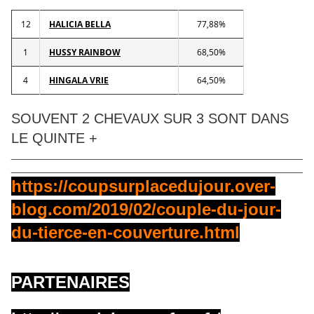
12
HALICIA BELLA
77,88%
1
HUSSY RAINBOW
68,50%
4
HINGALA VRIE
64,50%
SOUVENT 2 CHEVAUX SUR 3 SONT DANS
LE QUINTE +
____________________________________________________
____________________________________________________
https://coupsurplacedujour.over-
blog.com/2019/02/couple-du-jour-
du-tierce-en-couverture.html
PARTENAIRES