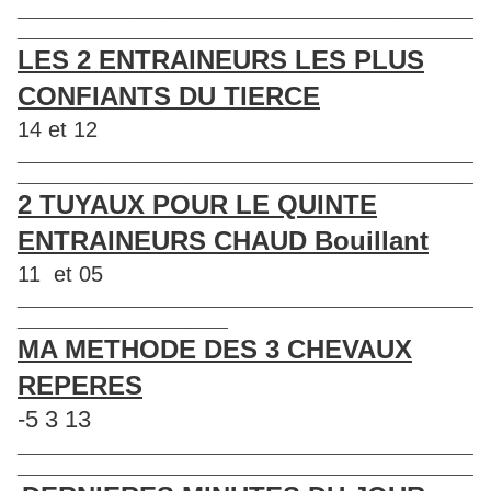
____________________________________________________
____________________________________________________
LES 2 ENTRAINEURS LES PLUS
CONFIANTS DU TIERCE
14 et 12
____________________________________________________
____________________________________________________
2 TUYAUX POUR LE QUINTE
ENTRAINEURS CHAUD Bouillant
11 et 05
____________________________________________________
________________________
MA METHODE DES 3 CHEVAUX
REPERES
-5 3 13
____________________________________________________
____________________________________________________