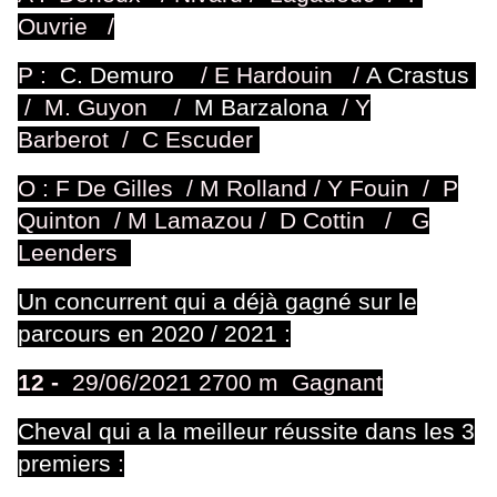
Ouvrie /
P :
C. Demuro
/
E Hardouin
/
A Crastus
/
M. Guyon
/
M Barzalona
/
Y
Barberot / C Escuder
O : F De Gilles / M Rolland / Y Fouin / P
Quinton / M Lamazou / D Cottin / G
Leenders
Un concurrent qui a déjà gagné sur le
parcours en 2020 / 2021 :
12 -
29/06/2021 2700 m Gagnant
Cheval qui a la meilleur réussite dans les 3
premiers
: