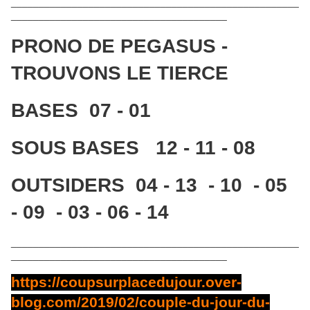
____________________________________________________
_______________________________________
PRONO DE PEGASUS -
TROUVONS LE TIERCE
BASES 07 - 01
SOUS BASES 12 - 11 - 08
OUTSIDERS 04 - 13 - 10 - 05
- 09 - 03 - 06 - 14
____________________________________________________
_______________________________________
https://coupsurplacedujour.over-
blog.com/2019/02/couple-du-jour-du-