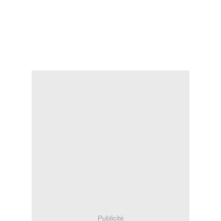
Publicité