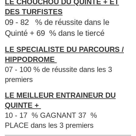
LE CHOUCHOU DU QUINTE + ET
DES TURFISTES
09 - 82 % de réussite dans le
Quinté + 69 % dans le tiercé
LE SPECIALISTE DU PARCOURS /
HIPPODROME
07 - 100 % de réussite dans les 3
premiers
LE MEILLEUR ENTRAINEUR DU
QUINTE +
10 - 17 % GAGNANT 37 %
PLACE dans les 3 premiers
____________________________________________________