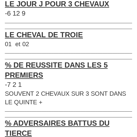
LE JOUR J POUR 3 CHEVAUX
-6 12 9
____________________________________________________
____________________________________________________
LE CHEVAL DE TROIE
01 et 02
____________________________________________________
____________________________________________________
% DE REUSSITE DANS LES 5
PREMIERS
-7 2 1
SOUVENT 2 CHEVAUX SUR 3 SONT DANS
LE QUINTE +
____________________________________________________
____________________________________________________
% ADVERSAIRES BATTUS DU
TIERCE