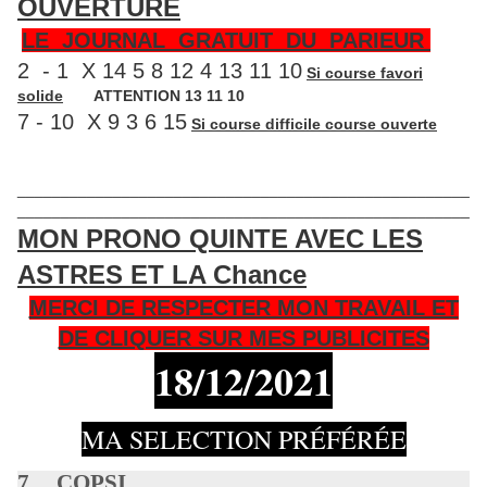
OUVERTURE
LE JOURNAL GRATUIT DU PARIEUR
2 - 1 X 14 5 8 12 4 13 11 10
Si course favori
solide
ATTENTION 13 11 10
7 - 10 X 9 3 6 15
Si course difficile course ouverte
____________________________________________________
____________________________________________________
MON PRONO QUINTE AVEC LES
ASTRES ET LA Chance
MERCI DE RESPECTER MON TRAVAIL ET
DE CLIQUER SUR MES PUBLICITES
18/12
/2021
MA SELECTION PRÉFÉRÉE
7 COPSI