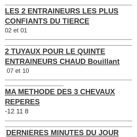
____________________________________________________
LES 2 ENTRAINEURS LES PLUS
CONFIANTS DU TIERCE
02 et 01
____________________________________________________
____________________________________________________
2 TUYAUX POUR LE QUINTE
ENTRAINEURS CHAUD Bouillant
07 et 10
____________________________________________________
________________________
MA METHODE DES 3 CHEVAUX
REPERES
-12 11 8
____________________________________________________
____________________________________________________
DERNIERES MINUTES DU JOUR