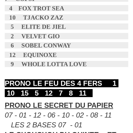
4 FOX TROT SEA
10 TJACKO ZAZ
5 ELITE DE JIEL
2 VELVET GIO
6 SOBEL CONWAY
12 EQUINOXE
9 WHOLE LOTTA LOVE
PRONO LE FEU DES 4 FERS 1
10 15 5 12 7 8 11
PRONO LE SECRET DU PAPIER
07 - 01 - 12 - 06 - 10 - 02 - 08 - 11
LES 2 BASES 07 - 01