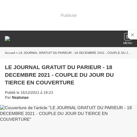
Publicité
MENU
Accueil
» LE JOURNAL GRATUIT DU PARIEUR - 18 DECEMBRE 2021 - COUPLE DU JOUR DU TIERCE EN COUVERTURE
LE JOURNAL GRATUIT DU PARIEUR - 18
DECEMBRE 2021 - COUPLE DU JOUR DU
TIERCE EN COUVERTURE
Publié le 16/12/2021 à 19:23
Par
Neptunae