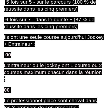
5 fois sur 5 - sur le parcours (100 % de
réussite dans les cinq premiers)
6 fois sur 7 - dans le quinté + (87 % de
réussite dans les cinq premiers)
Ils ont une seule course aujourd'hui Jockey
+ Entraineur :
00
L'entraineur ou le jockey ont 1 course ou 2
courses maximum chacun dans la réunion
:
00
Le professionnel place sont cheval dans
les 3 premiers de son pronostic :