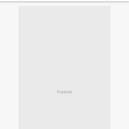
Publicité