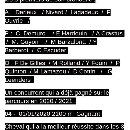
A : Derieux / Nivard / Lagadeuc /
F
Ouvrie /
P :
C. Demuro
/
E Hardouin
/
A Crastus
/
M. Guyon
/
M Barzalona
/
Y
Barberot / C Escuder
O : F De Gilles / M Rolland / Y Fouin / P
Quinton / M Lamazou / D Cottin / G
Leenders
Un concurrent qui a déjà gagné sur le
parcours en 2020 / 2021 :
04 -
01/01/2020 2100 m Gagnant
Cheval qui a la meilleur réussite dans les 3