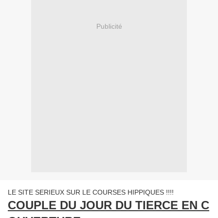
Publicité
​LE SITE SERIEUX SUR LE COURSES HIPPIQUES !!!!
COUPLE DU JOUR DU TIERCE EN C