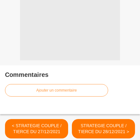
Commentaires
Ajouter un commentaire
< STRATEGIE COUPLE /
STRATEGIE COUPLE /
TIERCE DU 27/12/2021
TIERCE DU 28/12/2021 >