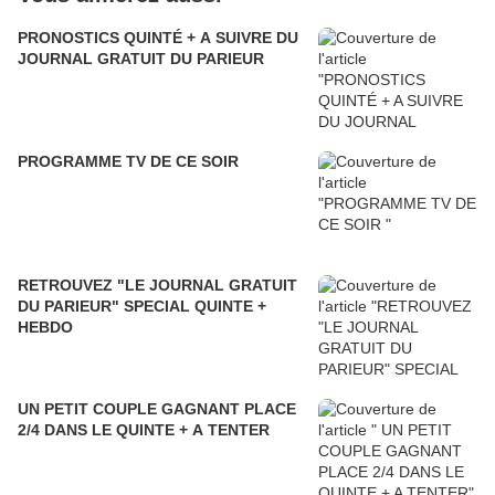
PRONOSTICS QUINTÉ + A SUIVRE DU
JOURNAL GRATUIT DU PARIEUR
PROGRAMME TV DE CE SOIR
RETROUVEZ "LE JOURNAL GRATUIT
DU PARIEUR" SPECIAL QUINTE +
HEBDO
UN PETIT COUPLE GAGNANT PLACE
2/4 DANS LE QUINTE + A TENTER