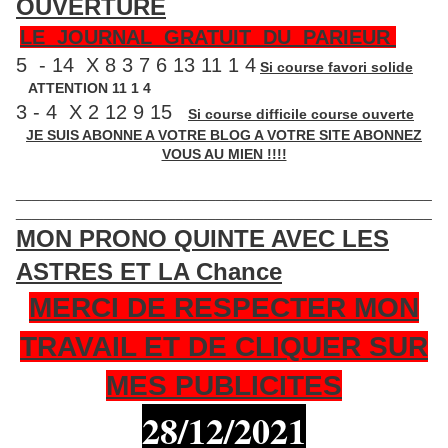
OUVERTURE
LE JOURNAL GRATUIT DU PARIEUR
5 - 14 X 8 3 7 6 13 11 1 4
Si course favori solide
ATTENTION 11 1 4
3 - 4 X 2 12 9 15
Si course difficile course ouverte
​JE SUIS ABONNE A VOTRE BLOG A VOTRE SITE ABONNEZ
VOUS AU MIEN !!!!
____________________________________________________
____________________________________________________
MON PRONO QUINTE AVEC LES
ASTRES ET LA Chance
MERCI DE RESPECTER MON
TRAVAIL ET DE CLIQUER SUR
MES PUBLICITES
28/12
/2021