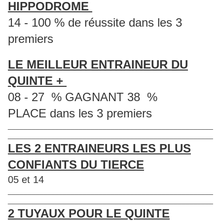
HIPPODROME
14 - 100 % de réussite dans les 3
premiers
LE MEILLEUR ENTRAINEUR DU
QUINTE +
08 - 27 % GAGNANT 38 %
PLACE dans les 3 premiers
____________________________________________________
____________________________________________________
LES 2 ENTRAINEURS LES PLUS
CONFIANTS DU TIERCE
05 et 14
____________________________________________________
____________________________________________________
2 TUYAUX POUR LE QUINTE