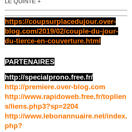
LE QUINTE +
____________________________________________________
____________________________________________________
https://coupsurplacedujour.over-
blog.com/2019/02/couple-du-jour-
du-tierce-en-couverture.html
PARTENAIRES
http://specialprono.free.fr/
http://premiere.over-blog.com
http://www.rapidoweb.free.fr/toplien
s/liens.php3?sp=2204
http://www.lebonannuaire.net/index.
php?