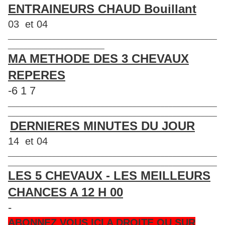
ENTRAINEURS CHAUD Bouillant
03 et 04
____________________________________________________
________________________
MA METHODE DES 3 CHEVAUX
REPERES
-6 1 7
____________________________________________________
____________________________________________________
DERNIERES MINUTES DU JOUR
14 et 04
____________________________________________________
____________________________________________________
LES 5 CHEVAUX - LES MEILLEURS
CHANCES A 12 H 00
-
ABONNEZ VOUS ICI A DROITE OU SUR