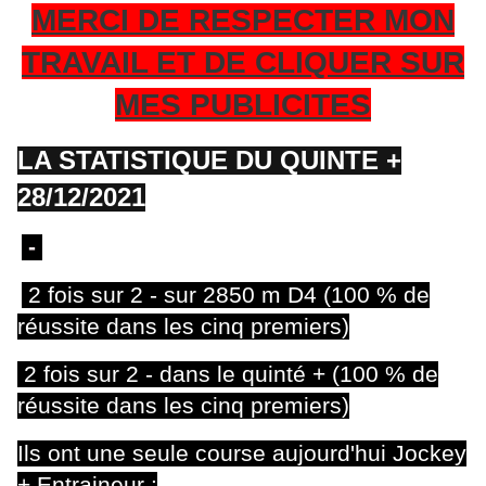
MERCI DE RESPECTER MON
TRAVAIL ET DE CLIQUER SUR
MES PUBLICITES
LA STATISTIQUE DU QUINTE +
28/12/2021
-
2 fois sur 2 - sur 2850 m D4 (100 % de
réussite dans les cinq premiers)
2 fois sur 2 - dans le quinté + (100 % de
réussite dans les cinq premiers)
Ils ont une seule course aujourd'hui Jockey
+ Entraineur :