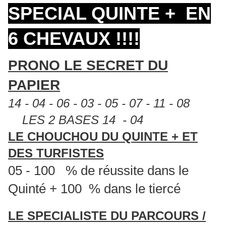
SPECIAL QUINTE + EN
6 CHEVAUX !!!!
PRONO LE SECRET DU
PAPIER
14 - 04 - 06 - 03 - 05 - 07 - 11 - 08
LES 2 BASES 14 - 04
LE CHOUCHOU DU QUINTE + ET
DES TURFISTES
05 - 100 % de réussite dans le
Quinté + 100 % dans le tiercé
LE SPECIALISTE DU PARCOURS /