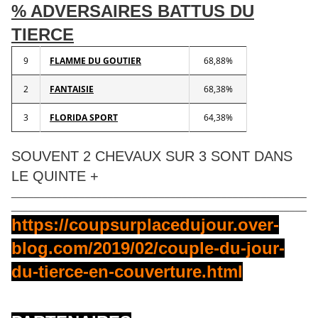
% ADVERSAIRES BATTUS DU
TIERCE
9
FLAMME DU GOUTIER
68,88%
2
FANTAISIE
68,38%
3
FLORIDA SPORT
64,38%
SOUVENT 2 CHEVAUX SUR 3 SONT DANS
LE QUINTE +
____________________________________________________
____________________________________________________
https://coupsurplacedujour.over-
blog.com/2019/02/couple-du-jour-
du-tierce-en-couverture.html