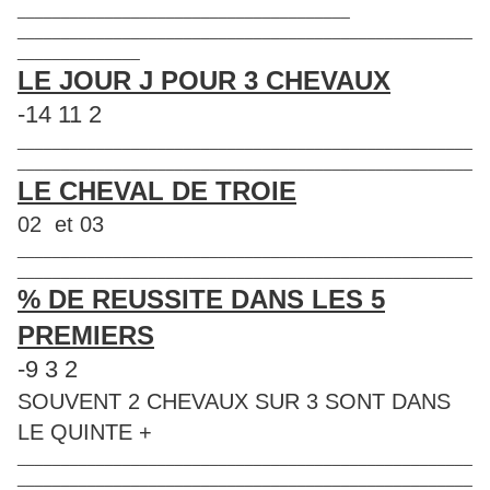
______________________________________
____________________________________________________
______________
LE JOUR J POUR 3 CHEVAUX
-14 11 2
____________________________________________________
____________________________________________________
LE CHEVAL DE TROIE
02 et 03
____________________________________________________
____________________________________________________
% DE REUSSITE DANS LES 5
PREMIERS
-9 3 2
SOUVENT 2 CHEVAUX SUR 3 SONT DANS
LE QUINTE +
____________________________________________________
____________________________________________________