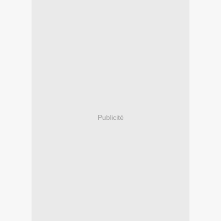
Publicité