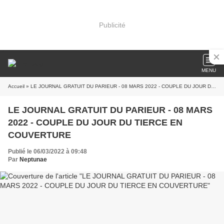
Publicité
MENU
Accueil
» LE JOURNAL GRATUIT DU PARIEUR - 08 MARS 2022 - COUPLE DU JOUR DU TIERCE EN COUVERTURE
LE JOURNAL GRATUIT DU PARIEUR - 08 MARS
2022 - COUPLE DU JOUR DU TIERCE EN
COUVERTURE
Publié le 06/03/2022 à 09:48
Par
Neptunae