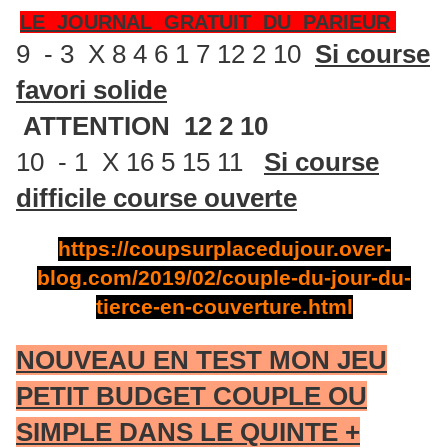
LE JOURNAL GRATUIT DU PARIEUR
9 - 3 X 8 4 6 1 7 12 2 10
Si course
favori solide
ATTENTION 12 2 10
10 - 1 X 16 5 15 11
Si course
difficile course ouverte
https://coupsurplacedujour.over-
blog.com/2019/02/couple-du-jour-du-
tierce-en-couverture.html
NOUVEAU EN TEST MON JEU
PETIT BUDGET COUPLE OU
SIMPLE DANS LE QUINTE +