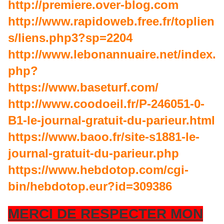
http://premiere.over-blog.com
http://www.rapidoweb.free.fr/toplien
s/liens.php3?sp=2204
http://www.lebonannuaire.net/index.
php?
https://www.baseturf.com/
http://www.coodoeil.fr/P-246051-0-
B1-le-journal-gratuit-du-parieur.html
https://www.baoo.fr/site-s1881-le-
journal-gratuit-du-parieur.php
https://www.hebdotop.com/cgi-
bin/hebdotop.eur?id=309386
MERCI DE RESPECTER MON