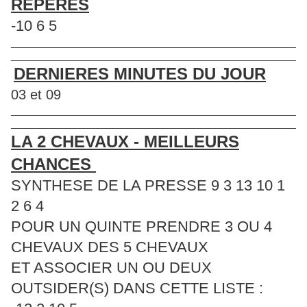
REPERES
-10 6 5
____________________________________________________
____________________________________________________
DERNIERES MINUTES DU JOUR
03 et 09
____________________________________________________
____________________________________________________
LA 2 CHEVAUX - MEILLEURS
CHANCES
SYNTHESE DE LA PRESSE 9 3 13 10 1
2 6 4
POUR UN QUINTE PRENDRE 3 OU 4
CHEVAUX DES 5 CHEVAUX
ET ASSOCIER UN OU DEUX
OUTSIDER(S) DANS CETTE LISTE :