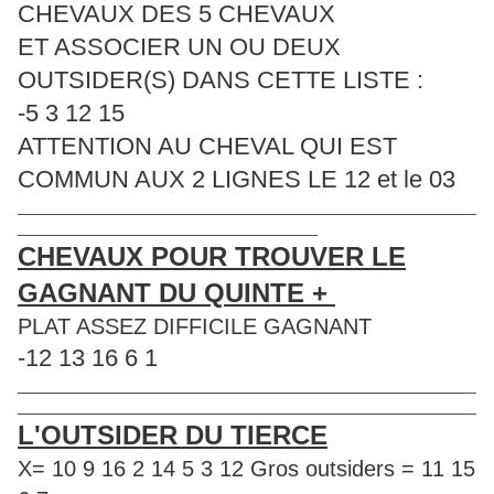
CHEVAUX DES 5 CHEVAUX
ET ASSOCIER UN OU DEUX
OUTSIDER(S) DANS CETTE LISTE :
-5 3 12 15
ATTENTION AU CHEVAL QUI EST
COMMUN AUX 2 LIGNES LE 12 et le 03
____________________________________________________
__________________________________
CHEVAUX POUR TROUVER LE
GAGNANT DU QUINTE +
PLAT ASSEZ DIFFICILE GAGNANT
-12 13 16 6 1
____________________________________________________
____________________________________________________
L'OUTSIDER DU TIERCE
X= 10 9 16 2 14 5 3 12 Gros outsiders = 11 15