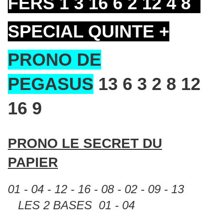
FERS 1 3 16 6 2 12 4 8
SPECIAL QUINTE +
PRONO DE
PEGASUS
13 6 3 2 8 12
16 9
PRONO LE SECRET DU
PAPIER
01 - 04 - 12 - 16 - 08 - 02 - 09 - 13
LES 2 BASES 01 - 04