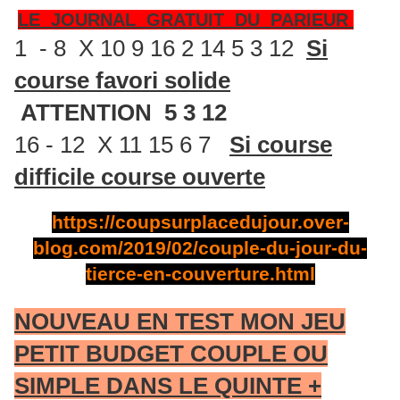
LE JOURNAL GRATUIT DU PARIEUR
1 - 8 X 10 9 16 2 14 5 3 12
Si
course favori solide
ATTENTION 5 3 12
16 - 12 X 11 15 6 7
Si course
difficile course ouverte
https://coupsurplacedujour.over-
blog.com/2019/02/couple-du-jour-du-
tierce-en-couverture.html
NOUVEAU EN TEST MON JEU
PETIT BUDGET COUPLE OU
SIMPLE DANS LE QUINTE +