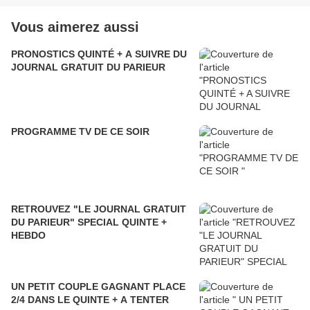
Vous aimerez aussi
PRONOSTICS QUINTÉ + A SUIVRE DU
JOURNAL GRATUIT DU PARIEUR
PROGRAMME TV DE CE SOIR
RETROUVEZ "LE JOURNAL GRATUIT
DU PARIEUR" SPECIAL QUINTE +
HEBDO
UN PETIT COUPLE GAGNANT PLACE
2/4 DANS LE QUINTE + A TENTER