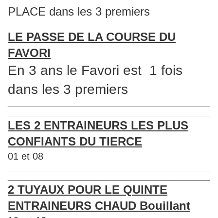
PLACE dans les 3 premiers
LE PASSE DE LA COURSE DU
FAVORI
En 3 ans le Favori est 1 fois
dans les 3 premiers
____________________________________________________
____________________________________________________
LES 2 ENTRAINEURS LES PLUS
CONFIANTS DU TIERCE
01 et 08
____________________________________________________
____________________________________________________
2 TUYAUX POUR LE QUINTE
ENTRAINEURS CHAUD Bouillant