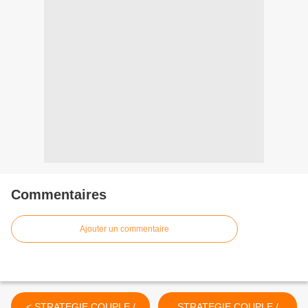
Commentaires
Ajouter un commentaire
< STRATEGIE COUPLE /
STRATEGIE COUPLE /